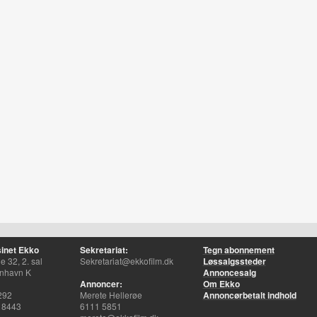
inet Ekko
Sekretariat:
Tegn abonnement
 32, 2. sal
Sekretariat@ekkofilm.dk
Løssalgssteder
nhavn K
Annoncesalg
Annoncer:
Om Ekko
292
Merete Hellerøe
Annoncørbetalt indhold
 8443
6111 5851