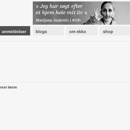
anmeldelser
blogs
om ekko
shop
mest læste