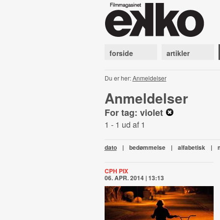
forside
artikler
Du er her:
Anmeldelser
Anmeldelser
For tag: violet
1 - 1 ud af 1
dato
|
bedømmelse
|
alfabetisk
|
CPH PIX
06. APR. 2014 | 13:13