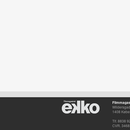
Filmmagas
Wildersgade
1408 Købe
Tlf. 8838 9
CVR. 3468