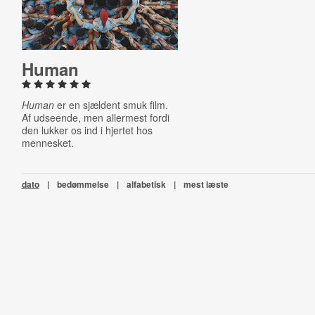
Human
Human
er en sjældent smuk film.
Af udseende, men allermest fordi
den lukker os ind i hjertet hos
mennesket.
dato
|
bedømmelse
|
alfabetisk
|
mest læste