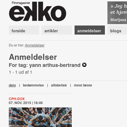
forside
artikler
anmeldelser
blogs
Du er her:
Anmeldelser
Anmeldelser
For tag: yann arthus-bertrand
1 - 1 ud af 1
dato
|
bedømmelse
|
alfabetisk
|
mest læste
CPH:DOX
07. NOV. 2015 | 18:46