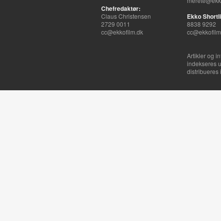
merete@ekko
Chefredaktør:
Claus Christensen
Ekko Shortli
2729 0011
8838 9292
cc@ekkofilm.dk
cc@ekkofilm
Artikler og i
indekseres u
distribueres