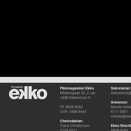
Filmmagasinet Ekko
Sekretariat:
Wildersgade 32, 2. sal
Sekretariat@
1408 København K
Annoncer:
Tlf. 8838 9292
Merete Hell
CVR. 3468 8443
6111 5851
merete@ekko
Chefredaktør:
Claus Christensen
Ekko Shortli
2729 0011
8838 9292