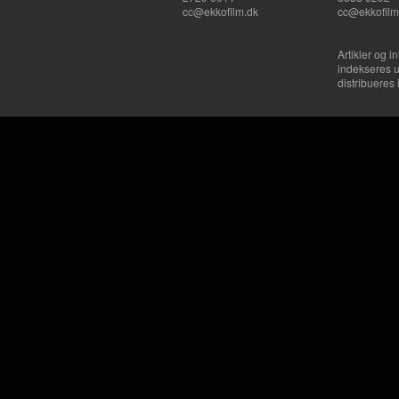
cc@ekkofilm.dk
cc@ekkofilm
Artikler og i
indekseres u
distribueres