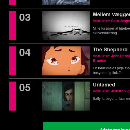
03
Mellem vægge
Instruktør: Sara Jesp
Mille forsøger at hjælpe 
skriveblokering.
04
The Shepherd
Instruktør: John Henr
Bruntse
En forældreløs pige st
besynderlig flok får.
05
Untamed
Instruktør: Juliette Vig
Sally forsøger at tæmme