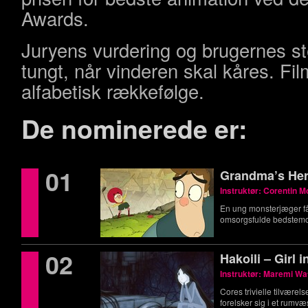
Awards.
Juryens vurdering og brugernes st
tungt, når vinderen skal kåres. Film
alfabetisk rækkefølge.
De nominerede er:
01
Grandma’s He
Instruktør: Corentin 
En ung monsterjæger får 
omsorgsfulde bedstemo
02
Hakoili – Girl 
Instruktør: Maremi W
Cores trivielle tilværels
forelsker sig i et rumv