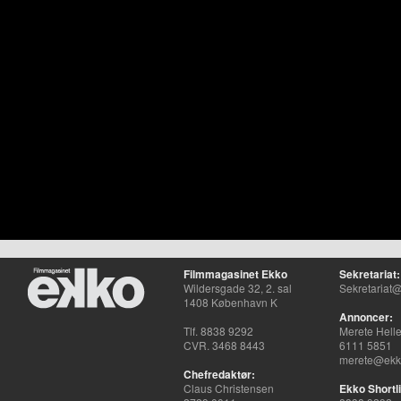
Filmmagasinet Ekko
Sekretariat:
Wildersgade 32, 2. sal
Sekretariat@
1408 København K
Annoncer:
Tlf. 8838 9292
Merete Hell
CVR. 3468 8443
6111 5851
merete@ekko
Chefredaktør:
Claus Christensen
Ekko Shortli