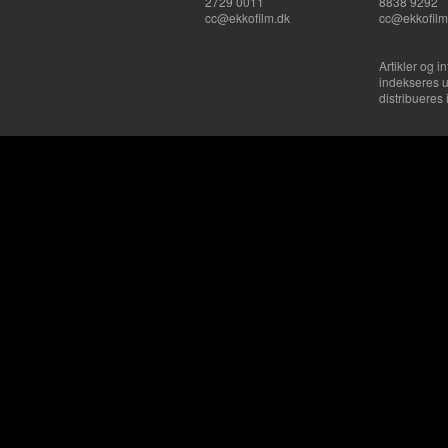
2729 0011
8838 9292
cc@ekkofilm.dk
cc@ekkofilm
Artikler og i
indekseres u
distribueres