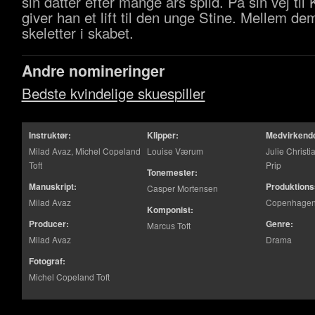
sin datter efter mange års splid. På sin vej ti
giver han et lift til den unge Stine. Mellem de
skeletter i skabet.
Andre nomineringer
Bedste kvindelige skuespiller
Instruktør:
Klipper:
Medvirkend
Milad Avaz, Michel Copeland
Louise Værum
Julie Christ
Toft
Prip
Tonemester:
Manuskript:
Produktions
Casper Mortensen
Milad Avaz
Copenhagen 
Komponist:
Producer:
Genre:
Marcus Toft
Milad Avaz
Drama
Fotograf:
Michel Copeland Toft