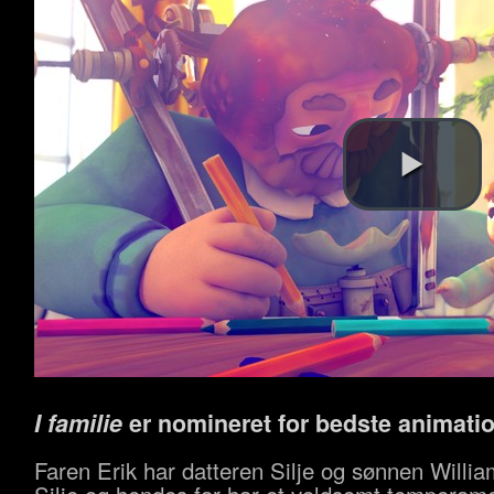
I familie
er nomineret for bedste animatio
Faren Erik har datteren Silje og sønnen Willi