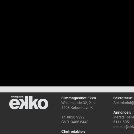
Filmmagasinet Ekko
Sekretariat:
Wildersgade 32, 2. sal
Sekretariat@
1408 København K
Annoncer:
Tlf. 8838 9292
Merete Hell
CVR. 3468 8443
6111 5851
merete@ekko
Chefredaktør: