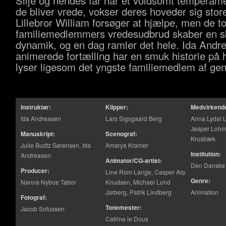
Silje og hendes far har et voldsomt temperame
de bliver vrede, vokser deres hoveder sig stor
Lillebror William forsøger at hjælpe, men de t
familiemedlemmers vredesudbrud skaber en 
dynamik, og en dag ramler det hele. Ida Andr
animerede fortælling har en smuk historie på h
lyser ligesom det yngste familiemedlem af geni
Instruktør:
Klipper:
Medvirkend
Ida Andreasen
Lars Sigsgaard Berg
Anna Lydal 
Jesper Lohm
Manuskript:
Scenograf:
Krusbæk
Julie Budtz Sørensen, Ida
Amarya Kramer
Institution:
Andreasen
Animator/CG-artist:
Den Danske 
Producer:
Line Rom Lange, Casper Arp
Genre:
Nanna Nyboe Tabor
Knudsen, Michael Lund
Jarberg, Patrik Lindberg
Animation
Fotograf:
Tonemester:
Jacob Sofussen
Catrine le Dous