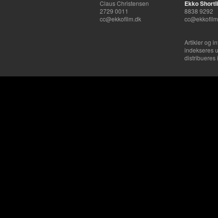
Claus Christensen
Ekko Shortli
2729 0011
8838 9292
cc@ekkofilm.dk
cc@ekkofilm
Artikler og i
indekseres u
distribueres