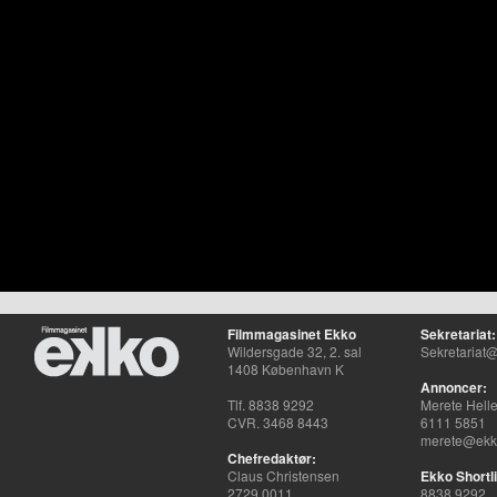
Filmmagasinet Ekko
Sekretariat:
Wildersgade 32, 2. sal
Sekretariat@
1408 København K
Annoncer:
Tlf. 8838 9292
Merete Hell
CVR. 3468 8443
6111 5851
merete@ekko
Chefredaktør:
Claus Christensen
Ekko Shortli
2729 0011
8838 9292