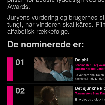
Awards.
Juryens vurdering og brugernes st
tungt, når vinderen skal kåres. Film
alfabetisk rækkefølge.
De nominerede er:
01
Delphi
Tonemester: Frej Vol
Anders Norddal Jend
To venners app, Delphi
kan de stå inde for den
02
Det sjunkne kl
Tonemester: Sune Ka
En ordløs og grotesk hi