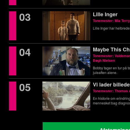
03
Lille Inger
Tonemester: Mia Terr
Lille Inger har helbrede
04
Maybe This Ch
Tonemester: Valdemar 
Bøgh Nielsen
Bobby tager en tur på ta
juleaften alene.
05
Vi lader billede
Tonemester: Thomas 
En historie om erindrin
mennesket bag diagno