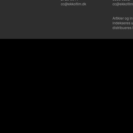
cc@ekkofilm.dk
cc@ekkofilm
Artikler og i
indekseres u
distribueres