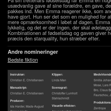
På sin trettenårs fødselsdag får Emma en nog
usædvanlig gave af sine forældre, en gave, de
pakkes ind. Men Emma reagerer ikke, som and
have gjort. Hun ser det som en mulighed for a
mere opmærksomhed i løbet af dagen. Emma 
lykkelig, og det er der ingen, der skal ødelægg
Kombinationen af fødselsdag og gaven giver 
præcis den starquality, hun stræber efter.
Andre nomineringer
Bedste fiktion
Instruktør:
Klipper:
Medvirkend
Christian E. Christiansen
Linda Man
Smilla Joh
Mose, Lars 
Manuskript:
Scenograf:
Bro, Claus B
Christian E. Christiansen
Christoffer Lumholt
Faurschou, 
Stahlschmidt
Producer:
Produktions
Visuelle effekter:
Ida Harder, Mads-August
Zentropa