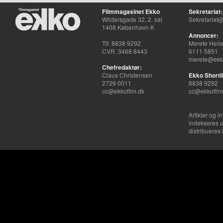
Filmmagasinet Ekko
Sekretariat:
Wildersgade 32, 2. sal
Sekretariat@
1408 København K
Annoncer:
Tlf. 8838 9292
Merete Hell
CVR. 3468 8443
6111 5851
merete@ekko
Chefredaktør:
Claus Christensen
Ekko Shortli
2729 0011
8838 9292
cc@ekkofilm.dk
cc@ekkofilm
Artikler og i
indekseres u
distribueres