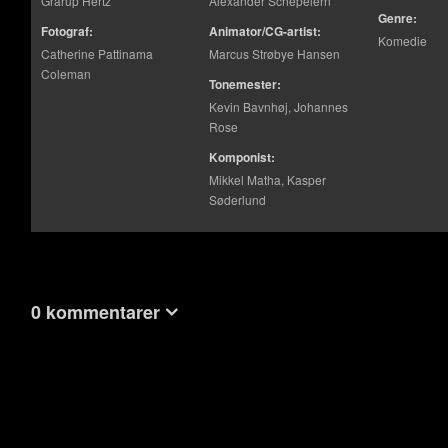
Grarup Hertz
Alexander Schepelern
Genre:
Fotograf:
Animator/CG-artist:
Komedie
Catherine Pattinama
Marcus Strøbye Hansen
Coleman
Tonemester:
Kevin Bavnhøj, Johannes
Rose
Komponist:
Mikkel Matha, Kasper
Søderlund
0 kommentarer