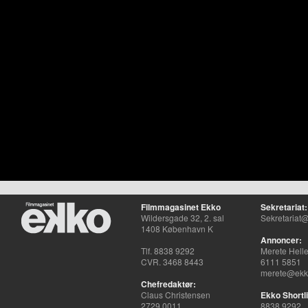
Filmmagasinet Ekko
Sekretariat:
Wildersgade 32, 2. sal
Sekretariat@
1408 København K
Annoncer:
Tlf. 8838 9292
Merete Hell
CVR. 3468 8443
6111 5851
merete@ekko
Chefredaktør:
Claus Christensen
Ekko Shortli
2729 0011
8838 9292