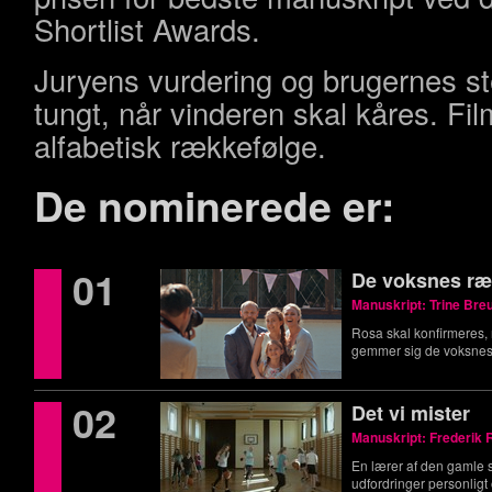
Shortlist Awards.
Juryens vurdering og brugernes st
tungt, når vinderen skal kåres. Film
alfabetisk rækkefølge.
De nominerede er:
01
De voksnes ræ
Manuskript: Trine Bre
Rosa skal konfirmeres,
gemmer sig de voksne
02
Det vi mister
Manuskript: Frederik 
En lærer af den gamle s
udfordringer personligt 