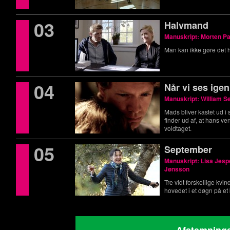
03
Halvmand
Manuskript: Morten P
Man kan ikke gøre det h
04
Når vi ses igen
Manuskript: William 
Mads bliver kastet ud i 
finder ud af, at hans ve
voldtaget.
05
September
Manuskript: Lisa Jesp
Jønsson
Tre vidt forskellige kvin
hovedet i et døgn på et