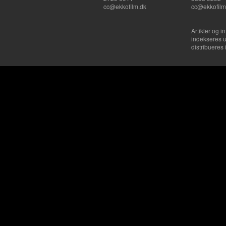
cc@ekkofilm.dk
cc@ekkofilm
Artikler og i
indekseres u
distribueres