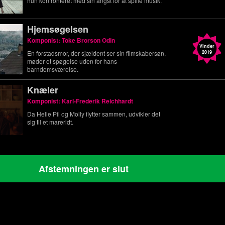
hun konfronteret med sin angst for at spille musik.
Hjemsøgelsen
Komponist: Toke Brorson Odin
Vinder
En forstadsmor, der sjældent ser sin filmskabersøn,
2019
møder et spøgelse uden for hans
barndomsværelse.
Knæler
Komponist: Karl-Frederik Reichhardt
Da Helle Pii og Molly flytter sammen, udvikler det
sig til et mareridt.
Afstemningen er slut