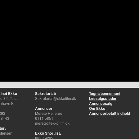
inet Ekko
Sekretariat:
Tegn abonnement
 32, 2. sal
Sekretariat@ekkofilm.dk
Løssalgssteder
nhavn K
Annoncesalg
Annoncer:
Om Ekko
292
Merete Hellerøe
Annoncørbetalt indhold
 8443
6111 5851
merete@ekkofilm.dk
tør:
stensen
Ekko Shortlist:
8838 9292