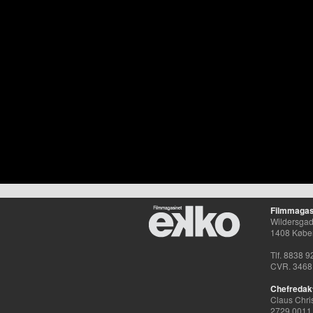
Filmmagas
Wildersgade
1408 Købe
Tlf. 8838 9
CVR. 3468
Chefredak
Claus Chri
2729 0011