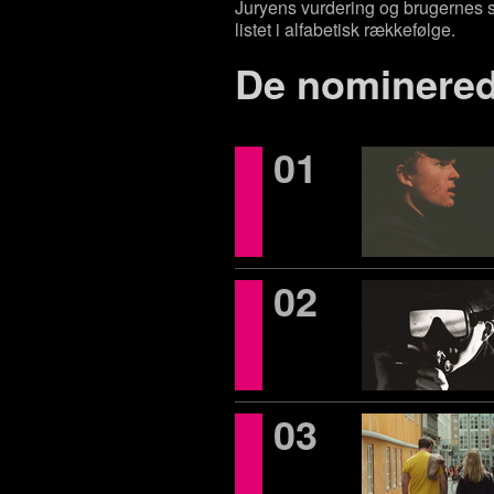
Juryens vurdering og brugernes st
listet i alfabetisk rækkefølge.
De nominered
01
02
03