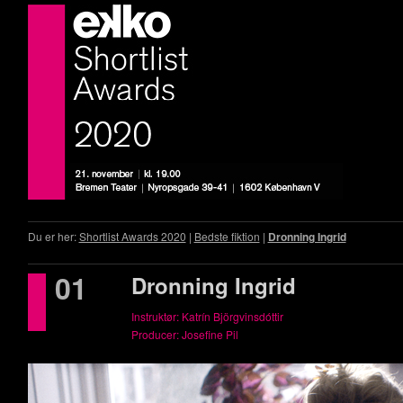
Du er her:
Shortlist Awards 2020
|
Bedste fiktion
|
Dronning Ingrid
01
Dronning Ingrid
Instruktør: Katrín Björg­vin­s­dót­tir
Producer: Josefine Pil