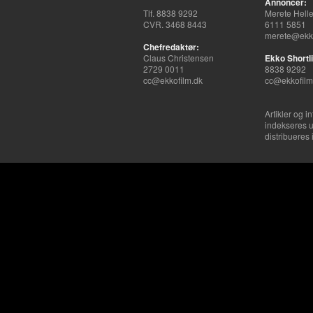
Annoncer:
Tlf. 8838 9292
Merete Hell
CVR. 3468 8443
6111 5851
merete@ekko
Chefredaktør:
Claus Christensen
Ekko Shortli
2729 0011
8838 9292
cc@ekkofilm.dk
cc@ekkofilm
Artikler og i
indekseres u
distribueres