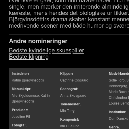
single, men mærker den irriterende almindelige 
kæreste, mens hendes det biologiske ur tikker.
Björgvinsdóttirs drama skaber konstant menne
medrivende scener med både humor og svære 
Andre nomineringer
Bedste kvindelige skuespiller
Bedste klipning
Instruktør:
Klipper:
Medvirkend
Katrín Björgvinsdóttir
Cathrine Odgaard
Sofie Torp, 
Bennebjerg, 
Manuskript:
Scenograf:
Marie Bach 
Mie Skjoldemose, Katrín
Anna Skovgaard
Christopher
Björgvinsdóttir
Louise Bern
Tonemester:
Producer:
Mia Terry
Institution:
Josefine Pil
Den Danske 
Komponist:
Fotograf:
Ida Duelund
Genre: