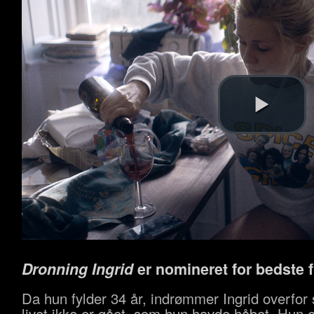
Dronning Ingrid
er nomineret for bedste f
Da hun fylder 34 år, indrømmer Ingrid overfor s
livet ikke er gået, som hun havde håbet. Hun e