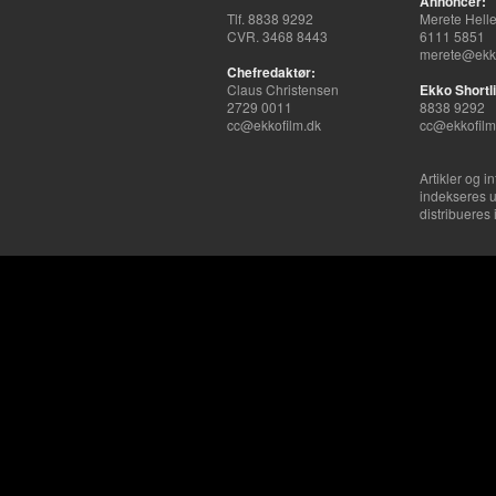
Annoncer:
Tlf. 8838 9292
Merete Hell
CVR. 3468 8443
6111 5851
merete@ekko
Chefredaktør:
Claus Christensen
Ekko Shortli
2729 0011
8838 9292
cc@ekkofilm.dk
cc@ekkofilm
Artikler og i
indekseres u
distribueres