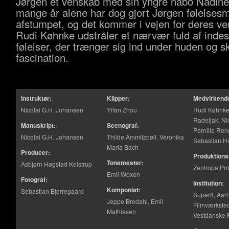
Jørgen et venskab med sin yngre nabo Nadine
mange år alene har dog gjort Jørgen følelses
afstumpet, og det kommer i vejen for deres ve
Rudi Køhnke udstråler et nærvær fuld af inde
følelser, der trænger sig ind under huden og s
fascination.
Instruktør:
Klipper:
Medvirkend
Nicolai G.H. Johansen
Yifan Zhou
Rudi Køhnk
Radeljak, N
Manuskript:
Scenograf:
Pernille Ren
Nicolai G.H. Johansen
Thilde Ammitzbøll, Veronika
Sebastian H
Maria Bach
Producer:
Produktions
Tonemester:
Asbjørn Høgstad Kelstrup
Zentropa Pro
Emil Woxen
Fotograf:
Institution:
Komponist:
Sebastian Bjerregaard
Super8, Aar
Jeppe Bredahl, Emil
Filmværkste
Mathiasen
Vestdanske F