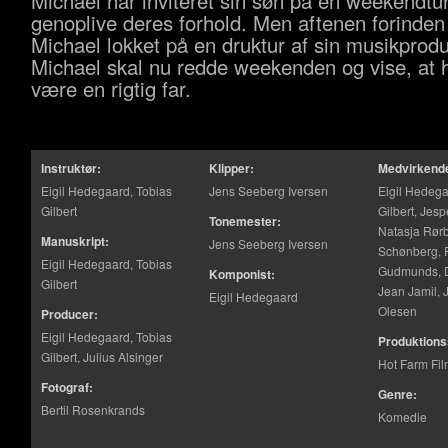
Michael har inviteret sin søn på en weekendtur
genoplive deres forhold. Men aftenen forinden 
Michael lokket på en druktur af sin musikprodu
Michael skal nu redde weekenden og vise, at 
være en rigtig far.
Instruktør:
Klipper:
Medvirkend
Eigil Hedegaard, Tobias
Jens Seeberg Iversen
Eigil Hedega
Gilbert
Gilbert, Jes
Tonemester:
Natasja Rør
Manuskript:
Jens Seeberg Iversen
Schønberg, 
Eigil Hedegaard, Tobias
Gudmunds, 
Komponist:
Gilbert
Jean Jamil,
Eigil Hedegaard
Olesen
Producer:
Eigil Hedegaard, Tobias
Produktions
Gilbert, Julius Alsinger
Hot Farm Fi
Fotograf:
Genre:
Bertil Rosenkrands
Komedie