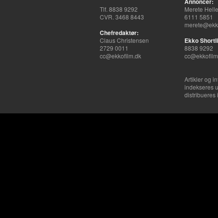
Annoncer:
Tlf. 8838 9292
Merete Hell
CVR. 3468 8443
6111 5851
merete@ekko
Chefredaktør:
Claus Christensen
Ekko Shortli
2729 0011
8838 9292
cc@ekkofilm.dk
cc@ekkofilm
Artikler og i
indekseres u
distribueres