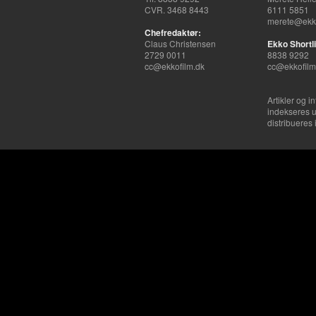
CVR. 3468 8443
6111 5851
merete@ekko
Chefredaktør:
Claus Christensen
Ekko Shortli
2729 0011
8838 9292
cc@ekkofilm.dk
cc@ekkofilm
Artikler og i
indekseres u
distribueres