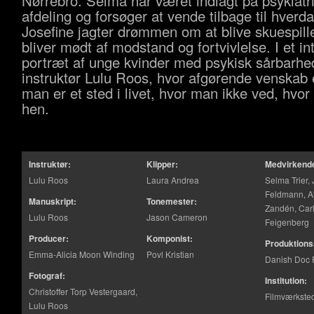
Nørrebro. Selma har været indlagt på psykiatr
afdeling og forsøger at vende tilbage til hver
Josefine jagter drømmen om at blive skuespill
bliver mødt af modstand og fortvivlelse. I et in
portræt af unge kvinder med psykisk sårbarhed
instruktør Lulu Roos, hvor afgørende venskab 
man er et sted i livet, hvor man ikke ved, hvo
hen.
Instruktør:
Klipper:
Medvirkend
Lulu Roos
Laura Andrea
Selma Trier,
Feldmann, Al
Manuskript:
Tonemester:
Zandén, Car
Lulu Roos
Jason Cameron
Feigenberg
Producer:
Komponist:
Produktions
Emma-Alicia Moon Winding
Povl Kristian
Danish Doc 
Fotograf:
Institution:
Christoffer Torp Vestergaard,
Filmværkste
Lulu Roos