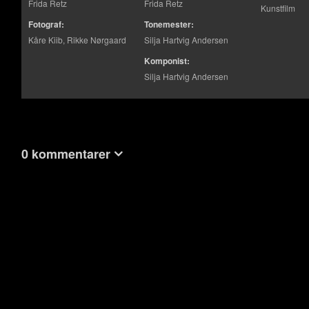
Frida Retz
Frida Retz
Kunstfilm
Fotograf:
Tonemester:
Kåre Kiib, Rikke Nørgaard
Silja Hartvig Andersen
Komponist:
Silja Hartvig Andersen
0 kommentarer