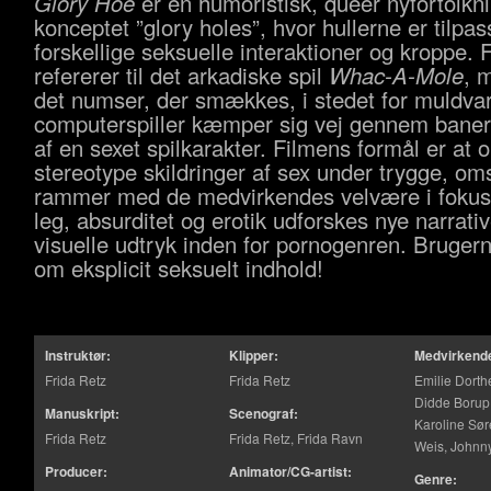
Glory Hoe
er en humoristisk, queer nyfortolkni
konceptet ”glory holes”, hvor hullerne er tilpas
forskellige seksuelle interaktioner og kroppe. 
refererer til det arkadiske spil
Whac-A-Mole
, 
det numser, der smækkes, i stedet for muldva
computerspiller kæmper sig vej gennem baner
af en sexet spilkarakter. Filmens formål er at 
stereotype skildringer af sex under trygge, om
rammer med de medvirkendes velvære i foku
leg, absurditet og erotik udforskes nye narrati
visuelle udtryk inden for pornogenren. Bruger
om eksplicit seksuelt indhold!
Instruktør:
Klipper:
Medvirkend
Frida Retz
Frida Retz
Emilie Dorth
Didde Borup
Manuskript:
Scenograf:
Karoline Sø
Frida Retz
Frida Retz, Frida Ravn
Weis, Johnn
Producer:
Animator/CG-artist:
Genre: