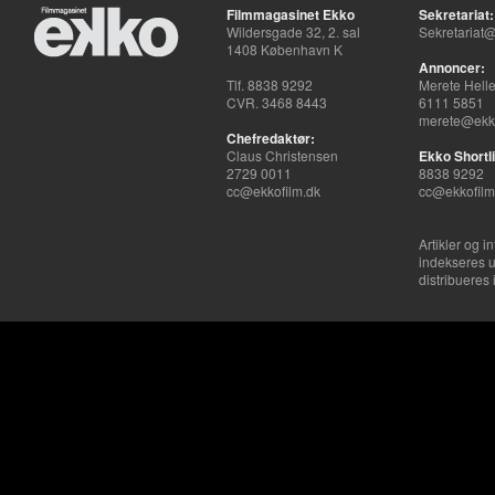
Filmmagasinet Ekko
Sekretariat:
Wildersgade 32, 2. sal
Sekretariat@
1408 København K
Annoncer:
Tlf. 8838 9292
Merete Hell
CVR. 3468 8443
6111 5851
merete@ekko
Chefredaktør:
Claus Christensen
Ekko Shortli
2729 0011
8838 9292
cc@ekkofilm.dk
cc@ekkofilm
Artikler og i
indekseres u
distribueres