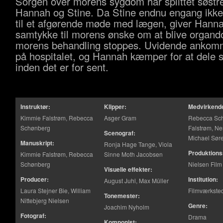
Sorgen over morens sygdom har splittet søstr
Hannah og Stine. Da Stine endnu engang ikke
til et afgørende møde med lægen, giver Hann
samtykke til morens ønske om at blive orgando
morens behandling stoppes. Uvidende ankom
på hospitalet, og Hannah kæmper for at dele 
inden det er for sent.
Instruktør:
Klipper:
Medvirkend
Kimmie Falstrøm, Rebecca
Asger Gram
Rebecca Sc
Schønberg
Falstrøm, Ne
Scenograf:
Michael Sør
Manuskript:
Ronja Hage Tange, Viola
Produktions
Kimmie Falstrøm, Rebecca
Sinne Moth Jacobsen
Schønberg
Nielsen Film
Visuelle effekter:
Producer:
Institution:
August Juhl, Max Müller
Laura Stejner Bie, William
Filmværkste
Tonemester:
Nittebjerg Nielsen
Genre:
Joachim Nyholm
Fotograf:
Drama
Komponist: