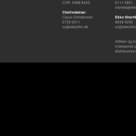
CVR. 3468 8443
6111 5851
merete@ekko
Chefredaktør:
Claus Christensen
Ekko Shortli
2729 0011
8838 9292
cc@ekkofilm.dk
cc@ekkofilm
Artikler og i
indekseres u
distribueres