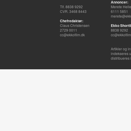
Annoncer:
Tlf. 8838 9292
Merete Hell
CVR. 3468 8443
6111 5851
merete@ekko
Chefredaktør:
Claus Christensen
Ekko Shortli
2729 0011
8838 9292
cc@ekkofilm.dk
cc@ekkofilm
Artikler og i
indekseres u
distribueres