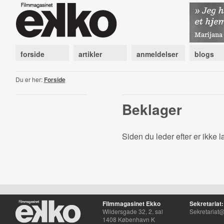
forside
artikler
anmeldelser
blogs
Du er her:
Forside
Beklager
Siden du leder efter er ikke 
Filmmagasinet Ekko
Sekretariat:
Wildersgade 32, 2. sal
Sekretariat@
1408 København K