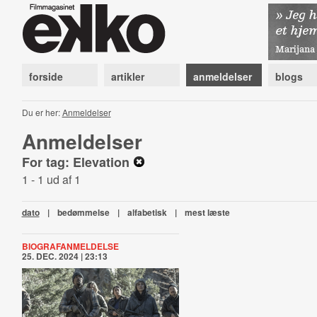
forside
artikler
anmeldelser
blogs
Du er her:
Anmeldelser
Anmeldelser
For tag: Elevation
1 - 1 ud af 1
dato
|
bedømmelse
|
alfabetisk
|
mest læste
BIOGRAFANMELDELSE
25. DEC. 2024 | 23:13