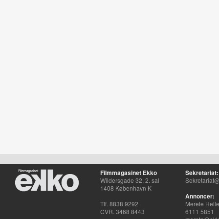
Filmmagasinet Ekko
Sekretariat:
Wildersgade 32, 2. sal
Sekretariat@
1408 København K
Annoncer:
Tlf. 8838 9292
Merete Hell
CVR. 3468 8443
6111 5851