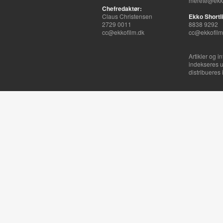
merete@ekko
Chefredaktør:
Claus Christensen
Ekko Shortli
2729 0011
8838 9292
cc@ekkofilm.dk
cc@ekkofilm
Artikler og i
indekseres u
distribueres