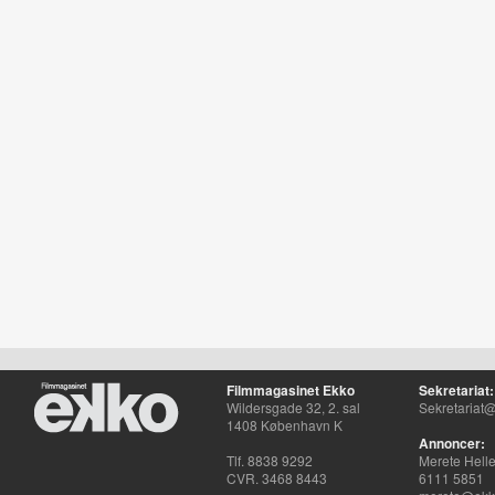
Filmmagasinet Ekko
Sekretariat:
Wildersgade 32, 2. sal
Sekretariat@
1408 København K
Annoncer:
Tlf. 8838 9292
Merete Hell
CVR. 3468 8443
6111 5851