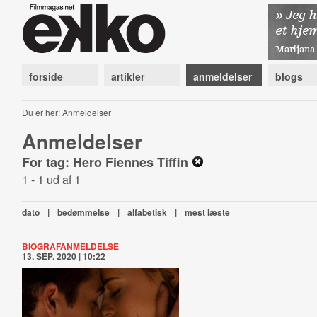
forside
artikler
anmeldelser
blogs
Du er her:
Anmeldelser
Anmeldelser
For tag: Hero Fiennes Tiffin
1 - 1 ud af 1
dato
|
bedømmelse
|
alfabetisk
|
mest læste
BIOGRAFANMELDELSE
13. SEP. 2020 | 10:22