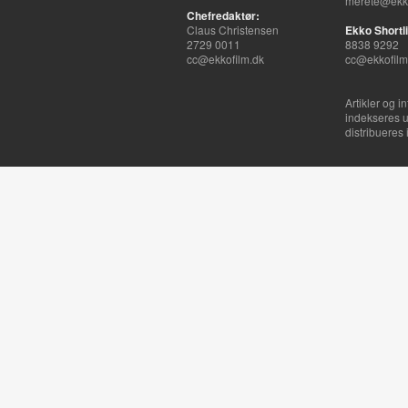
merete@ekko
Chefredaktør:
Claus Christensen
Ekko Shortli
2729 0011
8838 9292
cc@ekkofilm.dk
cc@ekkofilm
Artikler og i
indekseres u
distribueres