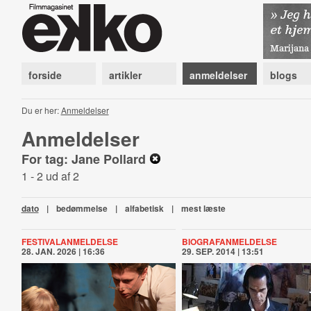
forside
artikler
anmeldelser
blogs
Du er her:
Anmeldelser
Anmeldelser
For tag: Jane Pollard
1 - 2 ud af 2
dato
|
bedømmelse
|
alfabetisk
|
mest læste
FESTIVALANMELDELSE
BIOGRAFANMELDELSE
28. JAN. 2026 | 16:36
29. SEP. 2014 | 13:51