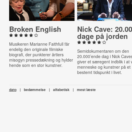
Broken English
Nick Cave: 20.0
dage på jorden
Musikeren Marianne Faithfull får
endelig den originale filmiske
Semidokumentaren om den
biografi, der punkterer årtiers
20.000’ende dag i Nick Caves
misogyn pressedækning og hylder
giver et særegent indblik i at
hende som en stor kunstner.
menneske og kunstner på et
bestemt tidspunkt i livet.
dato
|
bedømmelse
|
alfabetisk
|
mest læste