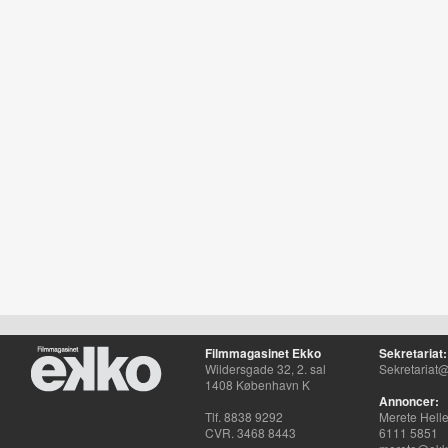
Filmmagasinet Ekko
Sekretariat:
Wildersgade 32, 2. sal
Sekretariat@
1408 København K
Annoncer:
Tlf. 8838 9292
Merete Hell
CVR. 3468 8443
6111 5851