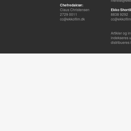
merete@ekko
Chefredaktør:
Claus Christensen
Ekko Shortli
2729 0011
8838 9292
cc@ekkofilm.dk
cc@ekkofilm
Artikler og i
indekseres u
distribueres