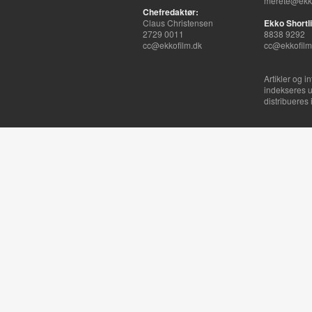
merete@ekko
Chefredaktør:
Claus Christensen
Ekko Shortli
2729 0011
8838 9292
cc@ekkofilm.dk
cc@ekkofilm
Artikler og i
indekseres u
distribueres