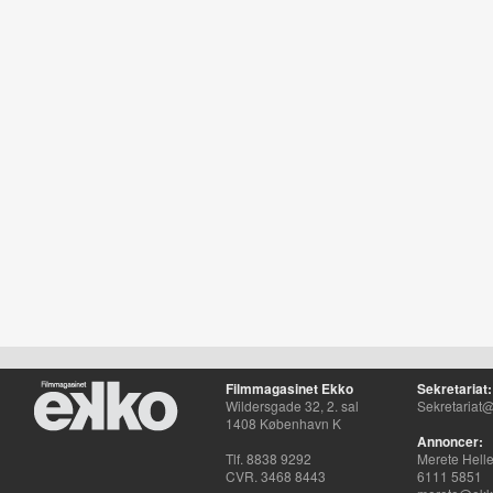
Filmmagasinet Ekko
Sekretariat:
Wildersgade 32, 2. sal
Sekretariat@
1408 København K
Annoncer:
Tlf. 8838 9292
Merete Hell
CVR. 3468 8443
6111 5851