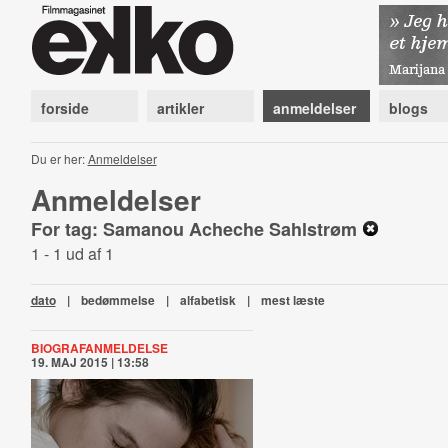
forside
artikler
anmeldelser
blogs
Du er her:
Anmeldelser
Anmeldelser
For tag: Samanou Acheche Sahlstrøm
1 - 1 ud af 1
dato
|
bedømmelse
|
alfabetisk
|
mest læste
BIOGRAFANMELDELSE
19. MAJ 2015 | 13:58