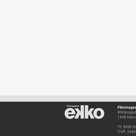
Filmmagas
Wildersgade
1408 Købe
Tlf. 8838 9
CVR. 3468