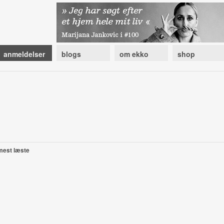
anmeldelser
blogs
om ekko
shop
mest læste