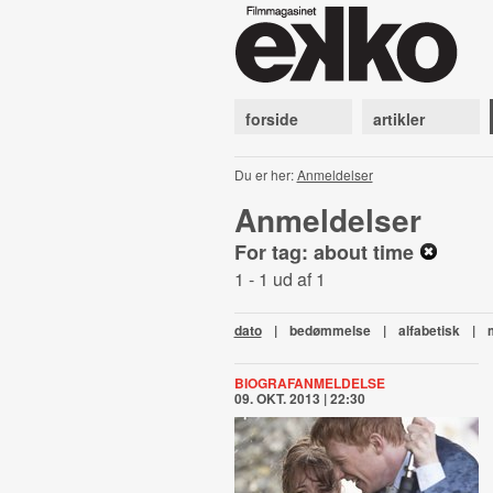
forside
artikler
Du er her:
Anmeldelser
Anmeldelser
For tag: about time
1 - 1 ud af 1
dato
|
bedømmelse
|
alfabetisk
|
BIOGRAFANMELDELSE
09. OKT. 2013 | 22:30