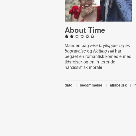
About Time
Manden bag
Fire bryllupper
og en
begravelse
og
Notting Hill
har
begået en romantisk komedie med
tidsrejser og en irriterende
narcissistisk morale.
dato
|
bedømmelse
|
alfabetisk
|