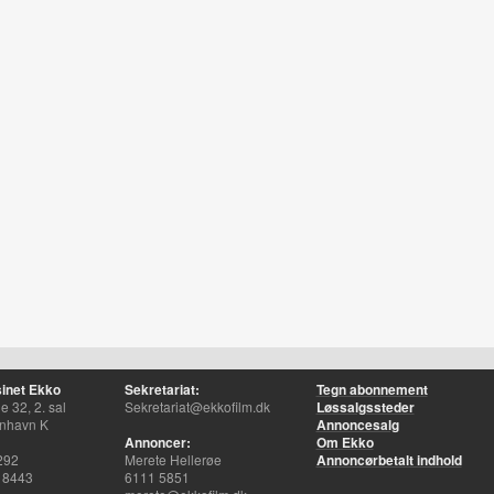
inet Ekko
Sekretariat:
Tegn abonnement
 32, 2. sal
Sekretariat@ekkofilm.dk
Løssalgssteder
nhavn K
Annoncesalg
Annoncer:
Om Ekko
292
Merete Hellerøe
Annoncørbetalt indhold
 8443
6111 5851