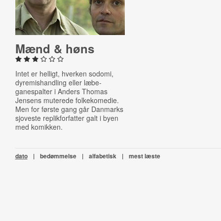
Mænd & høns
Intet er helligt, hverken sodomi,
dyremishandling eller læbe-
ganespalter i Anders Thomas
Jensens muterede folkekomedie.
Men for første gang går Danmarks
sjoveste replikforfatter galt i byen
med komikken.
dato
|
bedømmelse
|
alfabetisk
|
mest læste