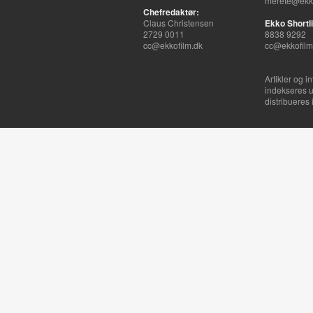
merete@ekko
Chefredaktør:
Claus Christensen
Ekko Shortli
2729 0011
8838 9292
cc@ekkofilm.dk
cc@ekkofilm
Artikler og i
indekseres u
distribueres