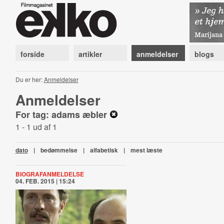
forside
artikler
anmeldelser
blogs
Du er her:
Anmeldelser
Anmeldelser
For tag: adams æbler
1 - 1 ud af 1
dato
|
bedømmelse
|
alfabetisk
|
mest læste
BIOGRAFANMELDELSE
04. FEB. 2015 | 15:24