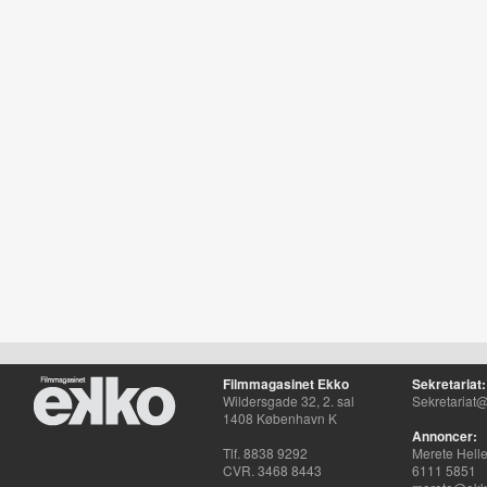
Filmmagasinet Ekko
Sekretariat:
Wildersgade 32, 2. sal
Sekretariat@
1408 København K
Annoncer:
Tlf. 8838 9292
Merete Hell
CVR. 3468 8443
6111 5851