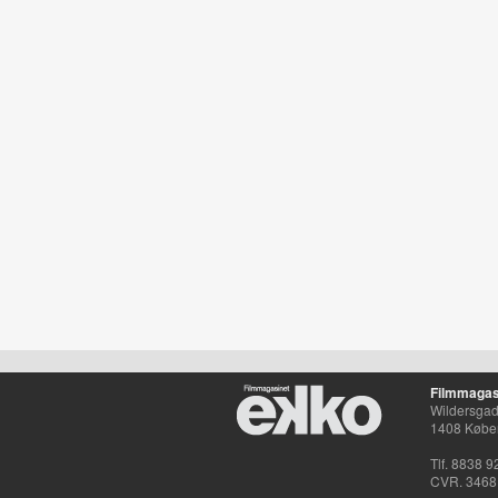
Filmmagas
Wildersgade
1408 Købe
Tlf. 8838 9
CVR. 3468