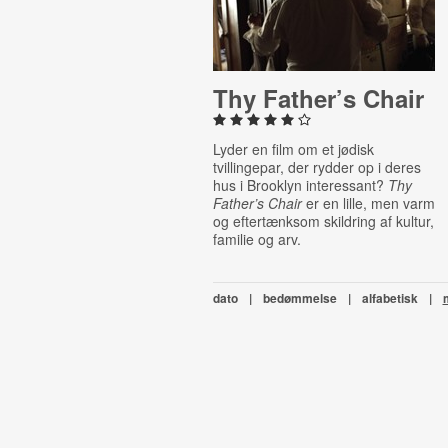
Thy Father’s Chair
Lyder en film om et jødisk
tvillingepar, der rydder op i deres
hus i Brooklyn interessant?
Thy
Father’s Chair
er en lille, men varm
og eftertænksom skildring af kultur,
familie og arv.
dato
|
bedømmelse
|
alfabetisk
|