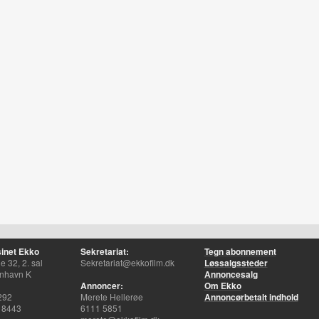
inet Ekko
Sekretariat:
Tegn abonnement
 32, 2. sal
Sekretariat@ekkofilm.dk
Løssalgssteder
nhavn K
Annoncesalg
Annoncer:
Om Ekko
292
Merete Hellerøe
Annoncørbetalt indhold
 8443
6111 5851