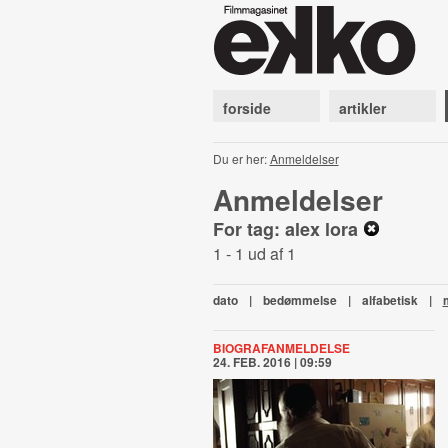
forside
artikler
Du er her:
Anmeldelser
Anmeldelser
For tag: alex lora
1 - 1 ud af 1
dato
|
bedømmelse
|
alfabetisk
|
BIOGRAFANMELDELSE
24. FEB. 2016 | 09:59