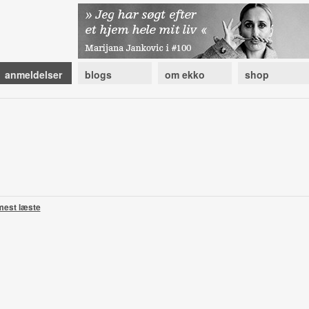
anmeldelser
blogs
om ekko
shop
mest læste