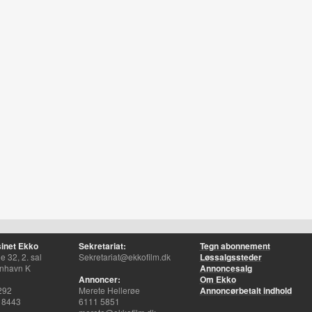
inet Ekko
Sekretariat:
Tegn abonnement
 32, 2. sal
Sekretariat@ekkofilm.dk
Løssalgssteder
nhavn K
Annoncesalg
Annoncer:
Om Ekko
292
Merete Hellerøe
Annoncørbetalt indhold
 8443
6111 5851