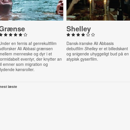
Grænse
Shelley
Under en fernis af genrekultfilm
Dansk-iranske Ali Abbasis
udforsker Ali Abbasi grænsen
debutfilm
Shelley
er et billedskønt
mellem menneske og dyr i et
og snigende uhyggeligt bud på en
formidabelt eventyr, der knytter an
atypisk gyserfilm.
til emner som migration og
flydende kønsroller.
mest læste