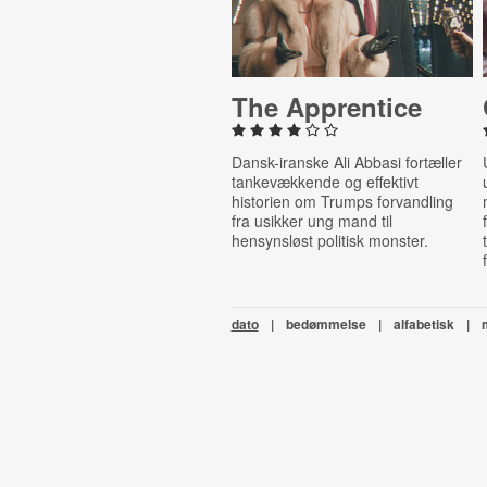
The Ap­pren­tice
Dansk-iranske Ali Abbasi fortæller
tankevækkende og effektivt
historien om Trumps forvandling
fra usikker ung mand til
hensynsløst politisk monster.
dato
|
bedømmelse
|
alfabetisk
|