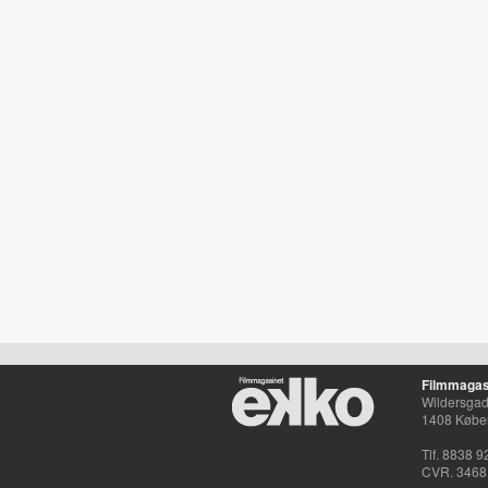
Filmmagas
Wildersgade
1408 Købe
Tlf. 8838 9
CVR. 3468