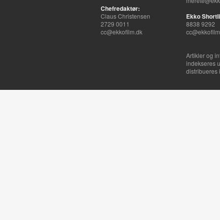
merete@ekko
Chefredaktør:
Claus Christensen
Ekko Shortli
2729 0011
8838 9292
cc@ekkofilm.dk
cc@ekkofilm
Artikler og i
indekseres u
distribueres