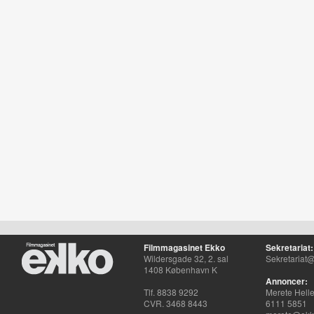
Filmmagasinet Ekko
Sekretariat:
Wildersgade 32, 2. sal
Sekretariat@
1408 København K
Annoncer:
Tlf. 8838 9292
Merete Hell
CVR. 3468 8443
6111 5851