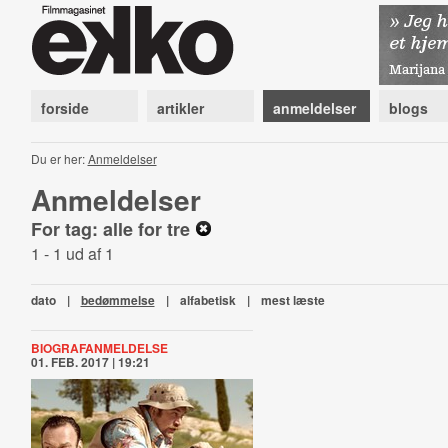
forside
artikler
anmeldelser
blogs
Du er her:
Anmeldelser
Anmeldelser
For tag: alle for tre
1 - 1 ud af 1
dato
|
bedømmelse
|
alfabetisk
|
mest læste
BIOGRAFANMELDELSE
01. FEB. 2017 | 19:21