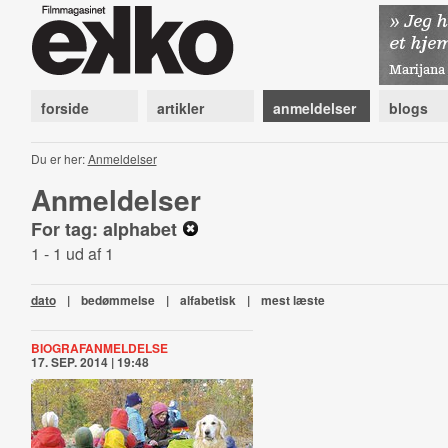
forside
artikler
anmeldelser
blogs
Du er her:
Anmeldelser
Anmeldelser
For tag: alphabet
1 - 1 ud af 1
dato
|
bedømmelse
|
alfabetisk
|
mest læste
BIOGRAFANMELDELSE
17. SEP. 2014 | 19:48