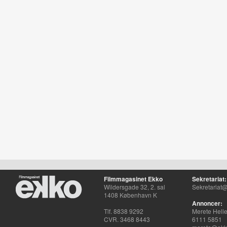
Filmmagasinet Ekko
Sekretariat:
Wildersgade 32, 2. sal
Sekretariat@
1408 København K
Annoncer:
Tlf. 8838 9292
Merete Hell
CVR. 3468 8443
6111 5851