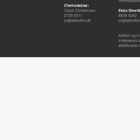
merete@ekko
Chefredaktør:
Claus Christensen
Ekko Shortli
2729 0011
8838 9292
cc@ekkofilm.dk
cc@ekkofilm
Artikler og i
indekseres u
distribueres