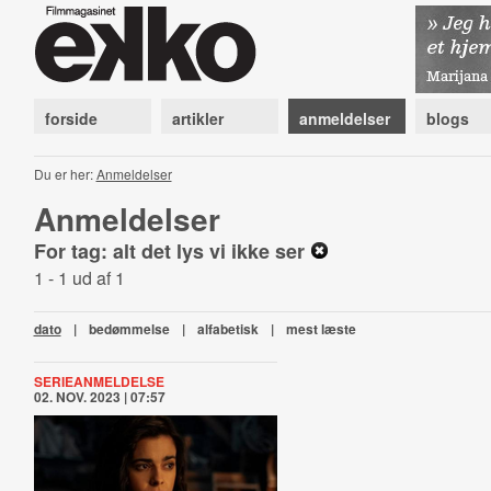
forside
artikler
anmeldelser
blogs
Du er her:
Anmeldelser
Anmeldelser
For tag: alt det lys vi ikke ser
1 - 1 ud af 1
dato
|
bedømmelse
|
alfabetisk
|
mest læste
SERIEANMELDELSE
02. NOV. 2023 | 07:57