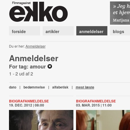
forside
artikler
anmeldelser
blogs
Du er her:
Anmeldelser
Anmeldelser
For tag: amour
1 - 2 ud af 2
dato
|
bedømmelse
|
alfabetisk
|
mest læste
BIOGRAFANMELDELSE
BIOGRAFANMELDELSE
19. DEC. 2012 | 08:00
03. MAR. 2015 | 11:00