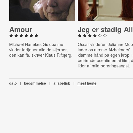
Amour
Jeg er stadig Al
Michael Hanekes Guldpalme-
Oscar-vinderen Julianne Moo
vinder fortjener alle de stjerner,
lader os mærke Alzheimers’
den kan få, skriver Klaus Rifbjerg.
klamme hånd på egen krop i
befriende usentimental film, 
lider af mild berøringsangst.
dato
|
bedømmelse
|
alfabetisk
|
mest læste