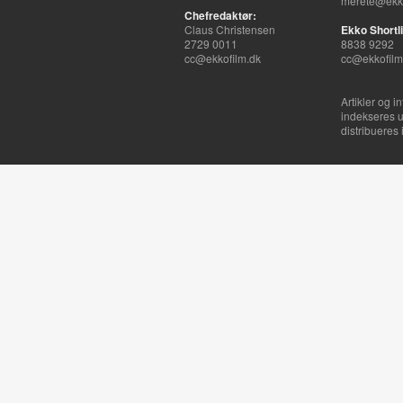
merete@ekko
Chefredaktør:
Claus Christensen
Ekko Shortli
2729 0011
8838 9292
cc@ekkofilm.dk
cc@ekkofilm
Artikler og i
indekseres u
distribueres