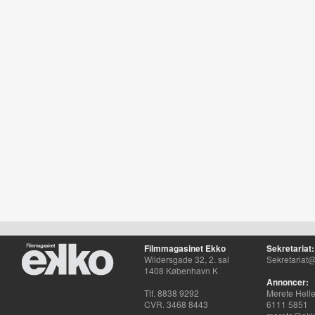
Filmmagasinet Ekko
Sekretariat:
Wildersgade 32, 2. sal
Sekretariat@
1408 København K
Annoncer:
Tlf. 8838 9292
Merete Hell
CVR. 3468 8443
6111 5851