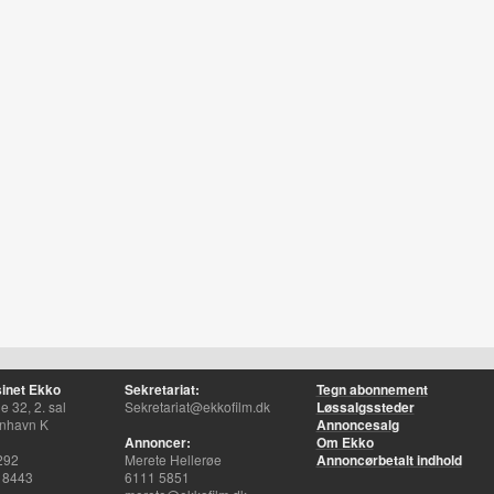
inet Ekko
Sekretariat:
Tegn abonnement
 32, 2. sal
Sekretariat@ekkofilm.dk
Løssalgssteder
nhavn K
Annoncesalg
Annoncer:
Om Ekko
292
Merete Hellerøe
Annoncørbetalt indhold
 8443
6111 5851