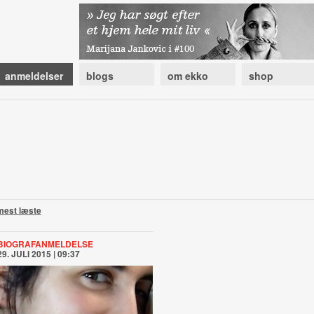
anmeldelser
blogs
om ekko
shop
mest læste
BIOGRAFANMELDELSE
29. JULI 2015 | 09:37