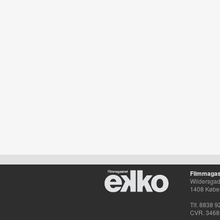
Filmmagas
Wildersgade
1408 Købe
Tlf. 8838 9
CVR. 3468