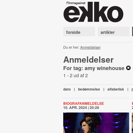
forside
artikler
Du er her:
Anmeldelser
Anmeldelser
For tag: amy winehouse
1 - 2 ud af 2
dato
|
bedømmelse
|
alfabetisk
|
BIOGRAFANMELDELSE
10. APR. 2024 | 20:26