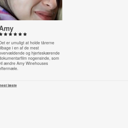
Amy
Det er umuligt at holde tårerne
tilbage i en af de mest
overvældende og hjerteskærende
dokumentarfilm nogensinde, som
vil ændre Amy Winehouses
eftermæle.
mest læste