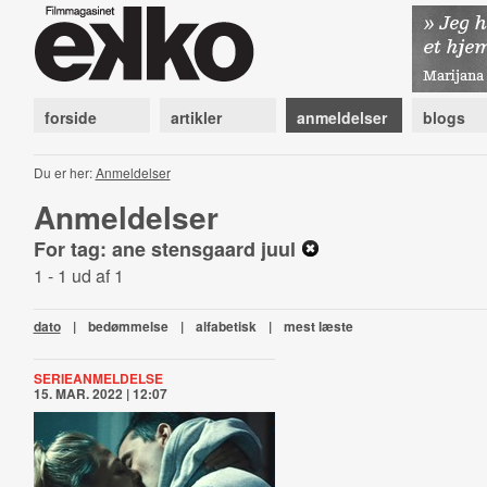
forside
artikler
anmeldelser
blogs
Du er her:
Anmeldelser
Anmeldelser
For tag: ane stensgaard juul
1 - 1 ud af 1
dato
|
bedømmelse
|
alfabetisk
|
mest læste
SERIEANMELDELSE
15. MAR. 2022 | 12:07