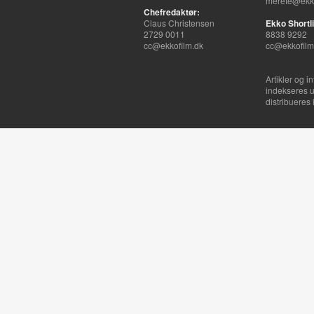
merete@ekko
Chefredaktør:
Claus Christensen
Ekko Shortli
2729 0011
8838 9292
cc@ekkofilm.dk
cc@ekkofilm
Artikler og i
indekseres u
distribueres