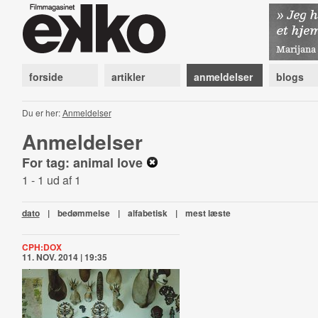
forside
artikler
anmeldelser
blogs
Du er her:
Anmeldelser
Anmeldelser
For tag: animal love
1 - 1 ud af 1
dato
|
bedømmelse
|
alfabetisk
|
mest læste
CPH:DOX
11. NOV. 2014 | 19:35