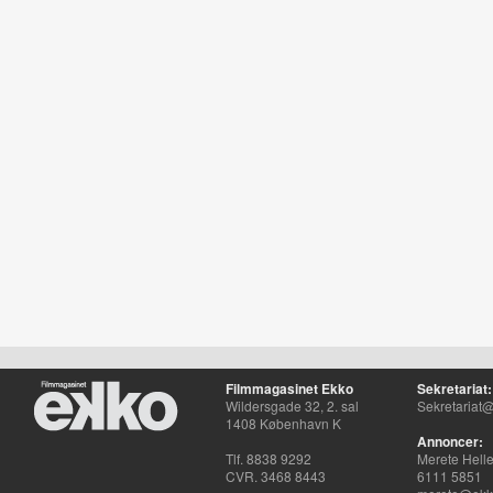
Filmmagasinet Ekko
Sekretariat:
Wildersgade 32, 2. sal
Sekretariat@
1408 København K
Annoncer:
Tlf. 8838 9292
Merete Hell
CVR. 3468 8443
6111 5851