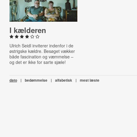
I kælderen
Ulrich Seidl inviterer indenfor i de
østrigske kældre. Besøget vækker
både fascination og væmmelse –
og det er ikke for sarte sjæle!
dato
|
bedømmelse
|
alfabetisk
|
mest læste