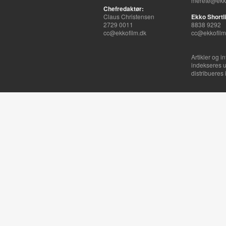
merete@ekko
Chefredaktør:
Claus Christensen
Ekko Shortli
2729 0011
8838 9292
cc@ekkofilm.dk
cc@ekkofilm
Artikler og i
indekseres u
distribueres