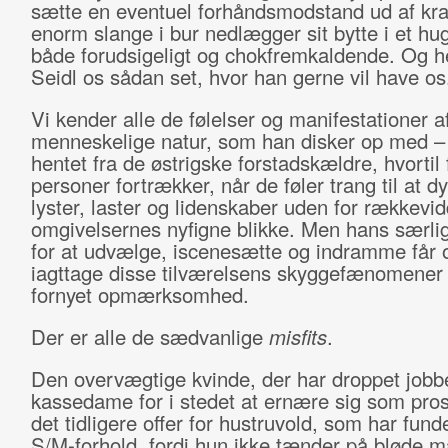
sætte en eventuel forhåndsmodstand ud af kra
enorm slange i bur nedlægger sit bytte i et hug
både forudsigeligt og chokfremkaldende. Og h
Seidl os sådan set, hvor han gerne vil have os
Vi kender alle de følelser og manifestationer a
menneskelige natur, som han disker op med – 
hentet fra de østrigske forstadskældre, hvortil
personer fortrækker, når de føler trang til at d
lyster, laster og lidenskaber uden for rækkevid
omgivelsernes nyfigne blikke. Men hans særlig
for at udvælge, iscenesætte og indramme får os
iagttage disse tilværelsens skyggefænomene
fornyet opmærksomhed.
Der er alle de sædvanlige
misfits
.
Den overvægtige kvinde, der har droppet jobb
kassedame for i stedet at ernære sig som prost
det tidligere offer for hustruvold, som har fundet
S/M-forhold, fordi hun ikke tænder på bløde 