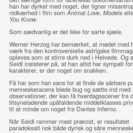
han har dyrket med noget, der ligner misantro
nidkærhed i film som
Animal Love
,
Models
ell
You Know
.
Som sædvanlig er det ikke for sarte sjæle.
Werner Herzog har bemærket, at mødet med h
værk fra den kontroversielle østrigske filmmag
opleves som at stirre durk ned i Helvede. Og 
Seidl insisterer på, at han altid har sympati for
karakterer, er der noget om snakken.
Få har som han sans for at finde de sårbare p
menneskeracens bløde bug og sætte ind med 
observationer, der kan få hverdagsscener fra 
tilsyneladende upåfaldende middelklasses priv
til at minde om noget fra Dantes Inferno.
Når Seidl rammer mest præcist, er resultatet
paradoksalt nok både dyrisk og såre menneske