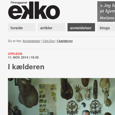
forside
artikler
anmeldelser
blogs
Du er her:
Anmeldelser
|
Cph:Dox
|
I kælderen
CPH:DOX
11. NOV. 2014 | 19:35
I kælderen