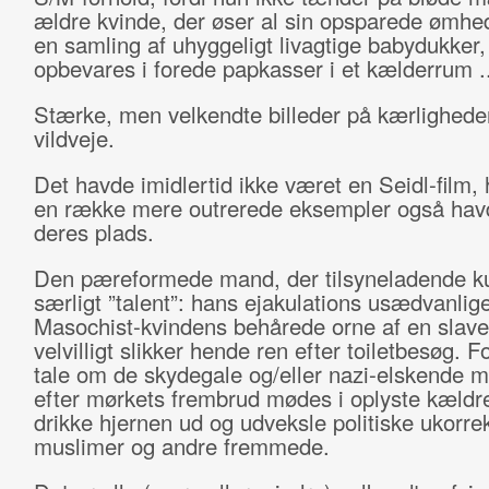
ældre kvinde, der øser al sin opsparede ømhe
en samling af uhyggeligt livagtige babydukker
opbevares i forede papkasser i et kælderrum ..
Stærke, men velkendte billeder på kærlighede
vildveje.
Det havde imidlertid ikke været en Seidl-film, 
en række mere outrerede eksempler også hav
deres plads.
Den pæreformede mand, der tilsyneladende ku
særligt ”talent”: hans ejakulations usædvanlige
Masochist-kvindens behårede orne af en slav
velvilligt slikker hende ren efter toiletbesøg. Fo
tale om de skydegale og/eller nazi-elskende 
efter mørkets frembrud mødes i oplyste kældre
drikke hjernen ud og udveksle politiske ukorr
muslimer og andre fremmede.