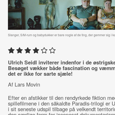
Slanger, S/M-rum og babydukker er bare nogle af de ting, der gemmer sig i kæ
Ulrich Seidl inviterer indenfor i de østrigsk
Besøget vækker både fascination og væmm
det er ikke for sarte sjæle!
Af Lars Movin
Efter en afstikker til den rendyrkede fiktion me
spillefilmene i den såkaldte Paradis-trilogi er U
i sit seneste udspil tilbage på velkendt territo
den særlige form for iscenesat dokumentaris