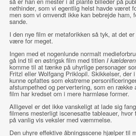
så er han en mester i at plante billeder på pu
nethinder, som vi egentlig helst havde været f
men som vi omvendt ikke kan bebrejde ham, fo
sande.
I den nye film er metaforikken så tyk, at det er
være for meget.
Ingen med et nogenlunde normalt medieforbru
gå ind til en østrigsk film med titlen
I kælderen
komme til at tænke på uhyrlige personager so
Fritzl eller Wolfgang Priklopil. Skikkelser, der 
kunne opfattes som ekstreme personificeringer
afstumpethed og pervertering, som en række a
film har kredset om i mere harmløse former.
Alligevel er det ikke vanskeligt at lade sig fang
filmens mesterligt iscenesatte tableauer, hvor 
på vanlig vis veksler med væmmelse.
Den uhyre effektive åbningsscene hjælper til 