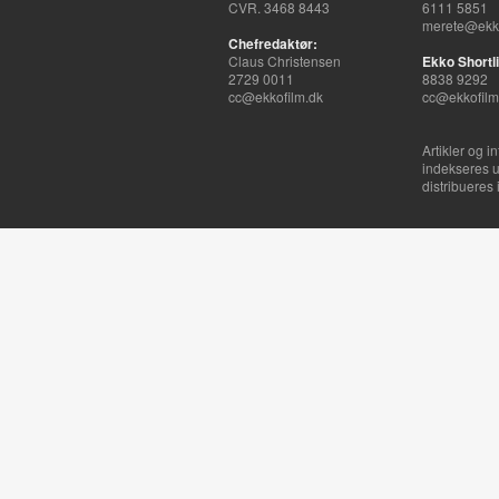
CVR. 3468 8443
6111 5851
merete@ekko
Chefredaktør:
Claus Christensen
Ekko Shortli
2729 0011
8838 9292
cc@ekkofilm.dk
cc@ekkofilm
Artikler og i
indekseres u
distribueres