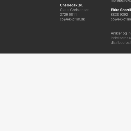
merete@ekko
Chefredaktør:
Claus Christensen
Ekko Shortli
2729 0011
8838 9292
cc@ekkofilm.dk
cc@ekkofilm
Artikler og i
indekseres u
distribueres