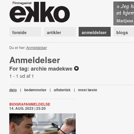
forside
artikler
anmeldelser
blogs
Du er her:
Anmeldelser
Anmeldelser
For tag: archie madekwe
1 - 1 ud af 1
dato
|
bedømmelse
|
alfabetisk
|
mest læste
BIOGRAFANMELDELSE
14. AUG. 2023 | 23:20