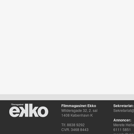
Filmmagasinet Ekko
Sekretariat:
Wildersgade 32, 2. sal
Sekretariat@
1408 København K
Annoncer:
Tlf. 8838 9292
Merete Hell
CVR. 3468 8443
6111 5851