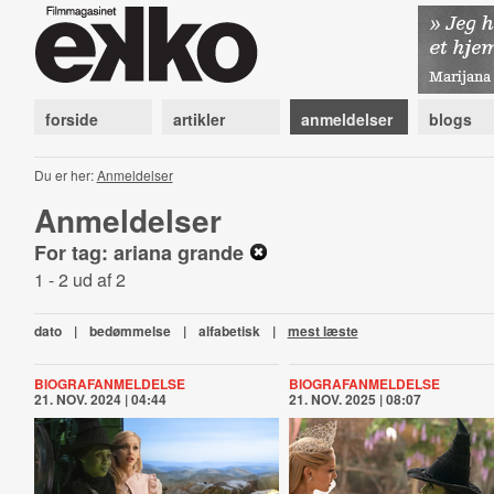
forside
artikler
anmeldelser
blogs
Du er her:
Anmeldelser
Anmeldelser
For tag: ariana grande
1 - 2 ud af 2
dato
|
bedømmelse
|
alfabetisk
|
mest læste
BIOGRAFANMELDELSE
BIOGRAFANMELDELSE
21. NOV. 2024 | 04:44
21. NOV. 2025 | 08:07