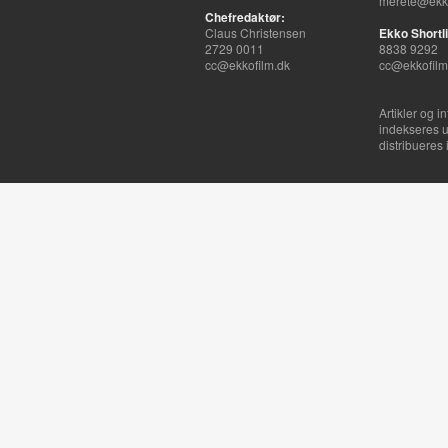
merete@ekko
Chefredaktør:
Claus Christensen
Ekko Shortli
2729 0011
8838 9292
cc@ekkofilm.dk
cc@ekkofilm
Artikler og i
indekseres u
distribueres