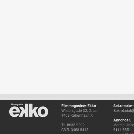
Filmmagasinet Ekko
Sekretariat:
Wildersgade 32, 2. sal
Sekretariat@
1408 København K
Annoncer:
Tlf. 8838 9292
Merete Hell
CVR. 3468 8443
6111 5851