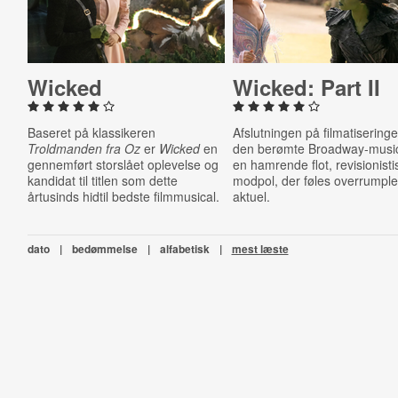
Wicked
Wicked: Part II
Baseret på klassikeren
Afslutningen på filmatiseringe
Troldmanden fra Oz
er
Wicked
en
den berømte Broadway-music
gennemført storslået oplevelse og
en hamrende flot, revisionisti
kandidat til titlen som dette
modpol, der føles overrumpl
årtusinds hidtil bedste filmmusical.
aktuel.
dato
|
bedømmelse
|
alfabetisk
|
mest læste