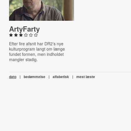
ArtyFarty
Efter fire afsnit har DR2’s nye
kulturprogram langt om længe
fundet formen, men indholdet
mangler stadig.
dato
|
bedømmelse
|
alfabetisk
|
mest læste