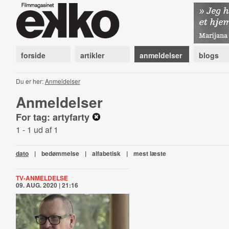
forside
artikler
anmeldelser
blogs
Du er her:
Anmeldelser
Anmeldelser
For tag: artyfarty
1 - 1 ud af 1
dato
|
bedømmelse
|
alfabetisk
|
mest læste
TV-ANMELDELSE
09. AUG. 2020 | 21:16