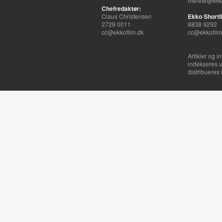
merete@ekko
Chefredaktør:
Claus Christensen
Ekko Shortli
2729 0011
8838 9292
cc@ekkofilm.dk
cc@ekkofilm
Artikler og i
indekseres u
distribueres