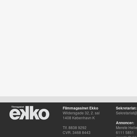
Filmmagasinet Ekko
Sekretariat:
Wildersgade 32, 2. sal
Sekretariat@
1408 København K
Annoncer:
Tlf. 8838 9292
Merete Hell
CVR. 3468 8443
6111 5851