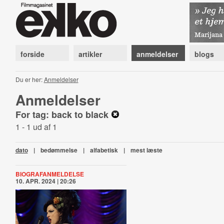
forside
artikler
anmeldelser
blogs
Du er her:
Anmeldelser
Anmeldelser
For tag: back to black
1 - 1 ud af 1
dato
|
bedømmelse
|
alfabetisk
|
mest læste
BIOGRAFANMELDELSE
10. APR. 2024 | 20:26