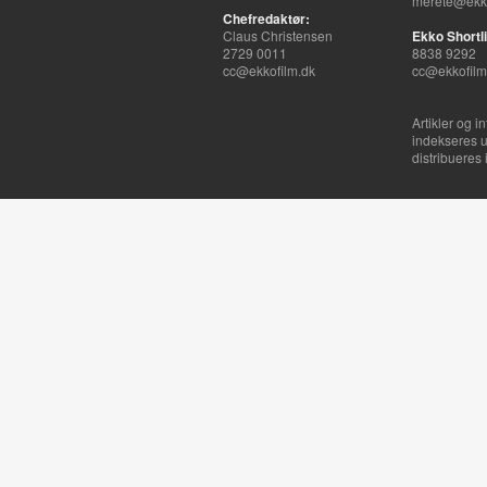
merete@ekko
Chefredaktør:
Claus Christensen
Ekko Shortli
2729 0011
8838 9292
cc@ekkofilm.dk
cc@ekkofilm
Artikler og i
indekseres u
distribueres