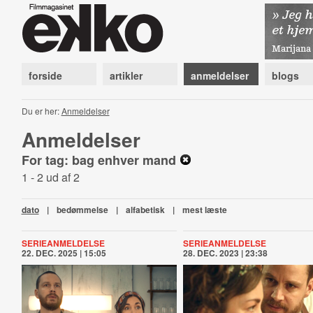
forside
artikler
anmeldelser
blogs
Du er her:
Anmeldelser
Anmeldelser
For tag: bag enhver mand
1 - 2 ud af 2
dato
|
bedømmelse
|
alfabetisk
|
mest læste
SERIEANMELDELSE
SERIEANMELDELSE
22. DEC. 2025 | 15:05
28. DEC. 2023 | 23:38