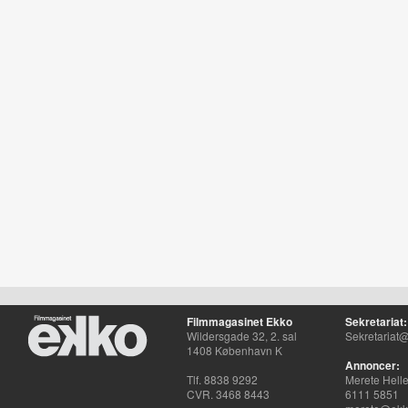
Filmmagasinet Ekko
Sekretariat:
Wildersgade 32, 2. sal
Sekretariat@
1408 København K
Annoncer:
Tlf. 8838 9292
Merete Hell
CVR. 3468 8443
6111 5851