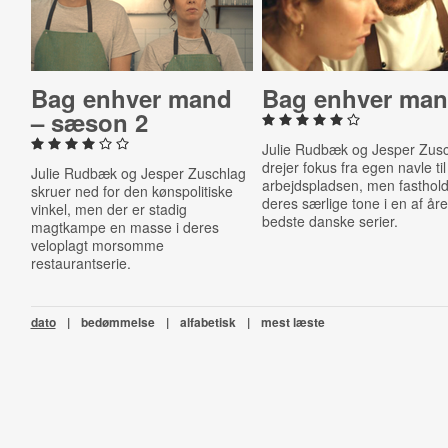
Bag enhver mand
Bag enhver ma
– sæson 2
Julie Rudbæk og Jesper Zus
drejer fokus fra egen navle til
Julie Rudbæk og Jesper Zuschlag
arbejdspladsen, men fasthol
skruer ned for den kønspolitiske
deres særlige tone i en af åre
vinkel, men der er stadig
bedste danske serier.
magtkampe en masse i deres
veloplagt morsomme
restaurantserie.
dato
|
bedømmelse
|
alfabetisk
|
mest læste