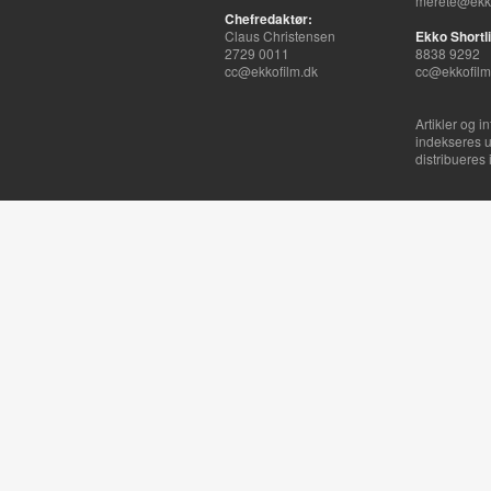
merete@ekko
Chefredaktør:
Claus Christensen
Ekko Shortli
2729 0011
8838 9292
cc@ekkofilm.dk
cc@ekkofilm
Artikler og i
indekseres u
distribueres