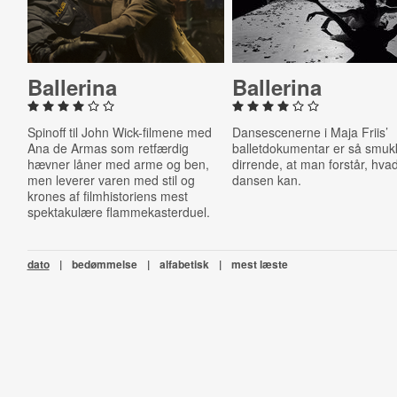
Ballerina
Ballerina
Spinoff til John Wick-filmene med
Dansescenerne i Maja Friis’
Ana de Armas som retfærdig
balletdokumentar er så smuk
hævner låner med arme og ben,
dirrende, at man forstår, hva
men leverer varen med stil og
dansen kan.
krones af filmhistoriens mest
spektakulære flammekasterduel.
dato
|
bedømmelse
|
alfabetisk
|
mest læste