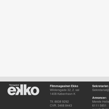
Filmmagasinet Ekko
Sekretariat:
Wildersgade 32, 2. sal
Sekretariat@
1408 København K
Annoncer:
Tlf. 8838 9292
Merete Hell
CVR. 3468 8443
6111 5851