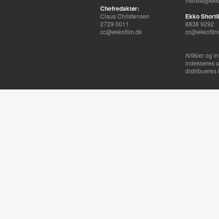
merete@ekko
Chefredaktør:
Claus Christensen
Ekko Shortli
2729 0011
8838 9292
cc@ekkofilm.dk
cc@ekkofilm
Artikler og i
indekseres u
distribueres