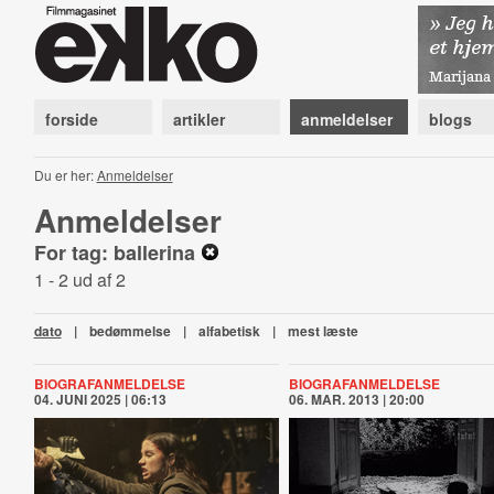
forside
artikler
anmeldelser
blogs
Du er her:
Anmeldelser
Anmeldelser
For tag: ballerina
1 - 2 ud af 2
dato
|
bedømmelse
|
alfabetisk
|
mest læste
BIOGRAFANMELDELSE
BIOGRAFANMELDELSE
04. JUNI 2025 | 06:13
06. MAR. 2013 | 20:00