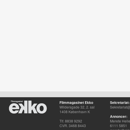
Filmmagasinet Ekko
Sekretariat:
Wildersgade 32, 2. sal
Sekretariat@
1408 København K
Annoncer:
Tlf. 8838 9292
Merete Hell
CVR. 3468 8443
6111 5851