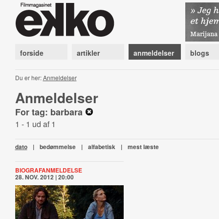
forside
artikler
anmeldelser
blogs
Du er her:
Anmeldelser
Anmeldelser
For tag: barbara
1 - 1 ud af 1
dato
|
bedømmelse
|
alfabetisk
|
mest læste
BIOGRAFANMELDELSE
28. NOV. 2012 | 20:00