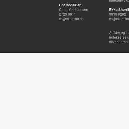
merete@ekko
Chefredaktør:
Claus Christensen
Ekko Shortli
2729 0011
8838 9292
cc@ekkofilm.dk
cc@ekkofilm
Artikler og i
indekseres u
distribueres