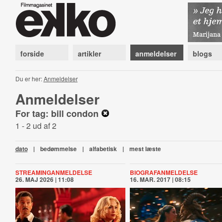
forside
artikler
anmeldelser
blogs
Du er her:
Anmeldelser
Anmeldelser
For tag: bill condon
1 - 2 ud af 2
dato
|
bedømmelse
|
alfabetisk
|
mest læste
STREAMINGANMELDELSE
BIOGRAFANMELDELSE
26. MAJ 2026 | 11:08
16. MAR. 2017 | 08:15