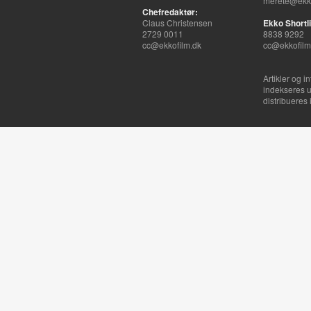
merete@ekko
Chefredaktør:
Claus Christensen
Ekko Shortli
2729 0011
8838 9292
cc@ekkofilm.dk
cc@ekkofilm
Artikler og i
indekseres u
distribueres