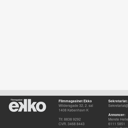
Filmmagasinet Ekko
Sekretariat:
Wildersgade 32, 2. sal
Sekretariat@
1408 København K
Annoncer:
Tlf. 8838 9292
Merete Hell
CVR. 3468 8443
6111 5851