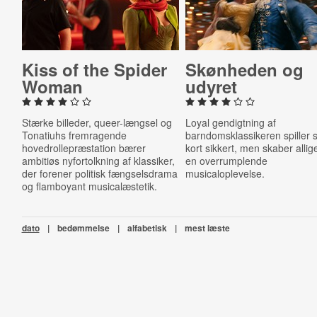
Kiss of the Spider
Skønheden og
Woman
udyret
Stærke billeder, queer-længsel og
Loyal gendigtning af
Tonatiuhs fremragende
barndomsklassikeren spiller 
hovedrollepræstation bærer
kort sikkert, men skaber allig
ambitiøs nyfortolkning af klassiker,
en overrumplende
der forener politisk fængselsdrama
musicaloplevelse.
og flamboyant musicalæstetik.
dato
|
bedømmelse
|
alfabetisk
|
mest læste