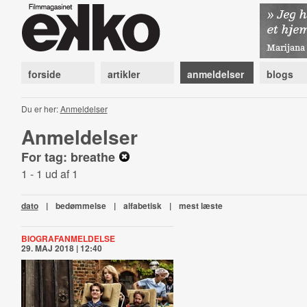
forside
artikler
anmeldelser
blogs
Du er her:
Anmeldelser
Anmeldelser
For tag: breathe
1 - 1 ud af 1
dato
|
bedømmelse
|
alfabetisk
|
mest læste
BIOGRAFANMELDELSE
29. MAJ 2018 | 12:40