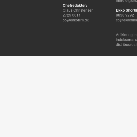
merete@ekko
Chefredaktør:
Claus Christensen
Ekko Shortli
2729 0011
8838 9292
cc@ekkofilm.dk
cc@ekkofilm
Artikler og i
indekseres u
distribueres