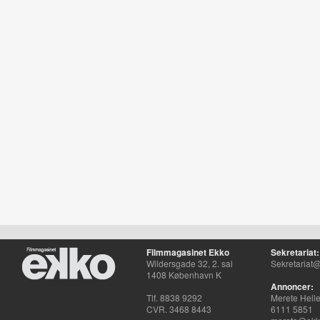
Filmmagasinet Ekko
Sekretariat:
Wildersgade 32, 2. sal
Sekretariat@
1408 København K
Annoncer:
Tlf. 8838 9292
Merete Hell
CVR. 3468 8443
6111 5851