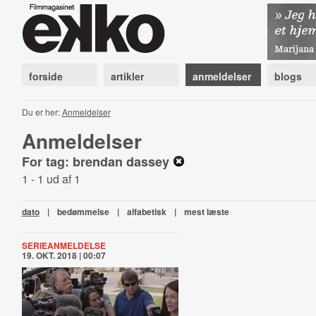
forside
artikler
anmeldelser
blogs
Du er her:
Anmeldelser
Anmeldelser
For tag: brendan dassey
1 - 1 ud af 1
dato
|
bedømmelse
|
alfabetisk
|
mest læste
SERIEANMELDELSE
19. OKT. 2018 | 00:07