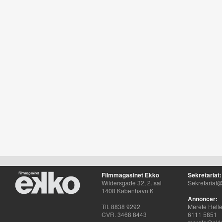
Filmmagasinet Ekko
Sekretariat:
Wildersgade 32, 2. sal
Sekretariat@
1408 København K
Annoncer:
Tlf. 8838 9292
Merete Hell
CVR. 3468 8443
6111 5851