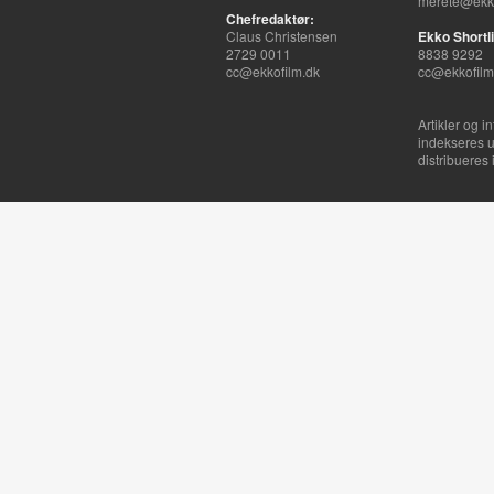
merete@ekko
Chefredaktør:
Claus Christensen
Ekko Shortli
2729 0011
8838 9292
cc@ekkofilm.dk
cc@ekkofilm
Artikler og i
indekseres u
distribueres