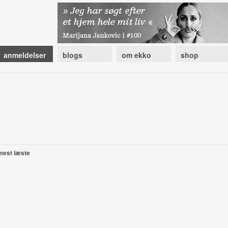
anmeldelser
blogs
om ekko
shop
mest læste