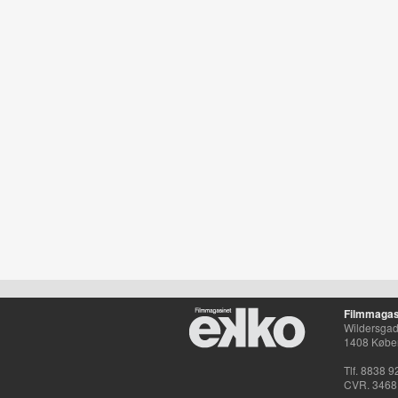
Filmmagas
Wildersgade
1408 Købe
Tlf. 8838 9
CVR. 3468