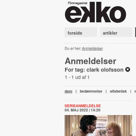
forside
artikler
Du er her:
Anmeldelser
Anmeldelser
For tag: clark olofsson
1 - 1 ud af 1
dato
|
bedømmelse
|
alfabetisk
|
SERIEANMELDELSE
04. MAJ 2022 | 14:20