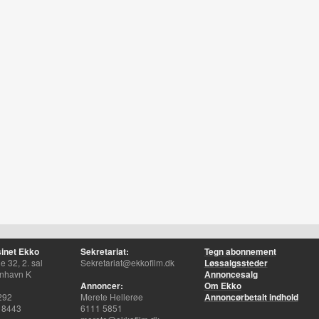
inet Ekko
Sekretariat:
Tegn abonnement
 32, 2. sal
Sekretariat@ekkofilm.dk
Løssalgssteder
nhavn K
Annoncesalg
Annoncer:
Om Ekko
292
Merete Hellerøe
Annoncørbetalt indhold
 8443
6111 5851