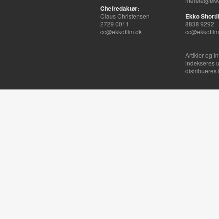
merete@ekko
Chefredaktør:
Claus Christensen
Ekko Shortli
2729 0011
8838 9292
cc@ekkofilm.dk
cc@ekkofilm
Artikler og i
indekseres u
distribueres