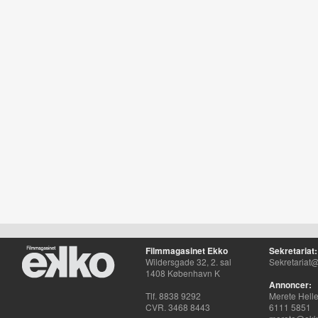
Filmmagasinet Ekko
Sekretariat:
Wildersgade 32, 2. sal
Sekretariat@
1408 København K
Annoncer:
Tlf. 8838 9292
Merete Hell
CVR. 3468 8443
6111 5851