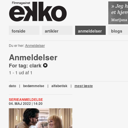
forside
artikler
anmeldelser
blogs
Du er her:
Anmeldelser
Anmeldelser
For tag: clark
1 - 1 ud af 1
dato
|
bedømmelse
|
alfabetisk
|
mest læste
SERIEANMELDELSE
04. MAJ 2022 | 14:20