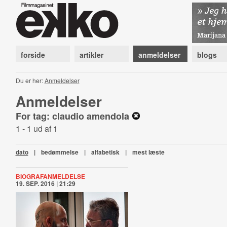
forside
artikler
anmeldelser
blogs
Du er her:
Anmeldelser
Anmeldelser
For tag: claudio amendola
1 - 1 ud af 1
dato
|
bedømmelse
|
alfabetisk
|
mest læste
BIOGRAFANMELDELSE
19. SEP. 2016 | 21:29