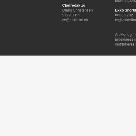
merete@ekko
Chefredaktør:
Claus Christensen
Ekko Shortli
2729 0011
8838 9292
cc@ekkofilm.dk
cc@ekkofilm
Artikler og i
indekseres u
distribueres