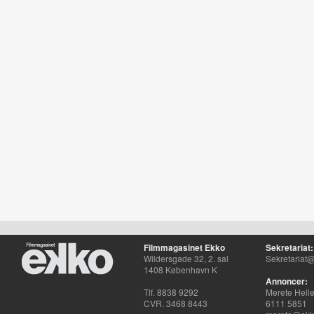
Filmmagasinet Ekko
Sekretariat:
Wildersgade 32, 2. sal
Sekretariat@
1408 København K
Annoncer:
Tlf. 8838 9292
Merete Hell
CVR. 3468 8443
6111 5851