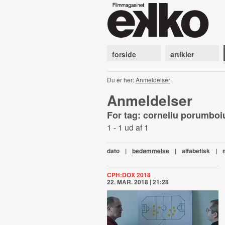
forside
artikler
Du er her:
Anmeldelser
Anmeldelser
For tag: corneliu porumbo
1 - 1 ud af 1
dato
|
bedømmelse
|
alfabetisk
|
CPH:DOX 2018
22. MAR. 2018 | 21:28