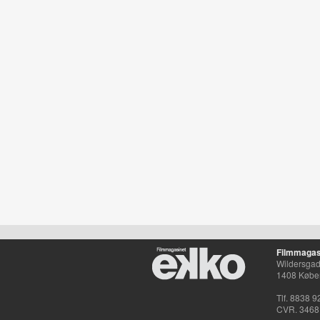
Filmmagas
Wildersgade
1408 Købe
Tlf. 8838 9
CVR. 3468