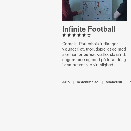
Infinite Football
Corneliu Porumboiu indfanger
vidunderligt, uforudsigeligt og med
stor humor bureaukratisk sløvsind,
dagdrømme og mod på forandring
i den rumænske virkelighed.
dato
|
bedømmelse
|
alfabetisk
|