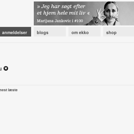
anmeldelser
blogs
om ekko
shop
iu
mest læste