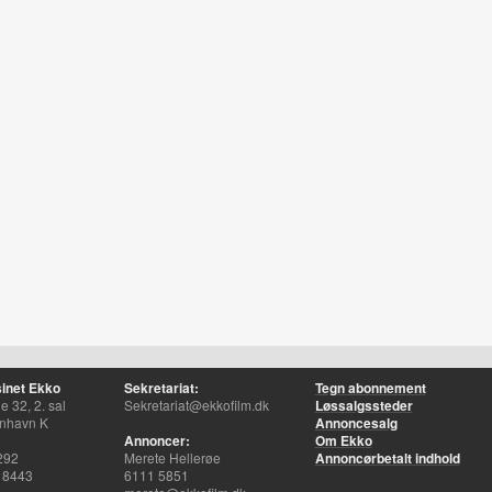
inet Ekko
Sekretariat:
Tegn abonnement
 32, 2. sal
Sekretariat@ekkofilm.dk
Løssalgssteder
nhavn K
Annoncesalg
Annoncer:
Om Ekko
292
Merete Hellerøe
Annoncørbetalt indhold
 8443
6111 5851