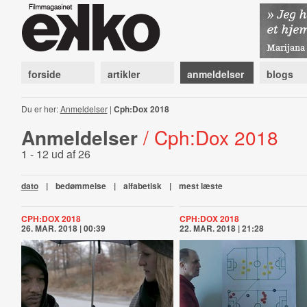
forside
artikler
anmeldelser
blogs
Du er her:
Anmeldelser
|
Cph:Dox 2018
Anmeldelser
/ Cph:Dox 2018
1 - 12 ud af 26
dato
|
bedømmelse
|
alfabetisk
|
mest læste
CPH:DOX 2018
CPH:DOX 2018
26. MAR. 2018 | 00:39
22. MAR. 2018 | 21:28