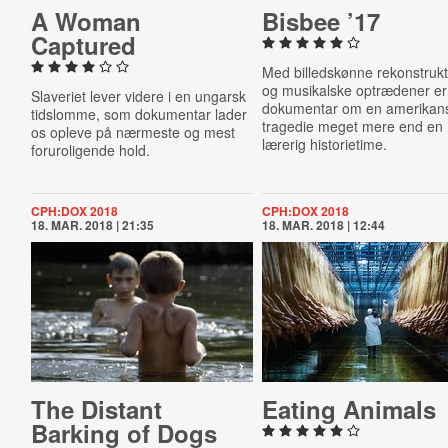
A Woman
Bisbee ’17
Captured
Med billedskønne rekonstrukt
og musikalske optrædener er
Slaveriet lever videre i en ungarsk
dokumentar om en amerikan
tidslomme, som dokumentar lader
tragedie meget mere end en
os opleve på nærmeste og mest
lærerig historietime.
foruroligende hold.
CPH:DOX 2018
CPH:DOX 2018
18. MAR. 2018 | 21:35
18. MAR. 2018 | 12:44
The Distant
Eating Animals
Barking of Dogs