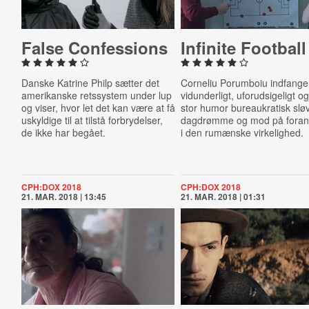
False Con­fes­sions
Infinite Football
Danske Katrine Philp sætter det
Corneliu Porumboiu indfange
amerikanske retssystem under lup
vidunderligt, uforudsigeligt 
og viser, hvor let det kan være at få
stor humor bureaukratisk slø
uskyldige til at tilstå forbrydelser,
dagdrømme og mod på foran
de ikke har begået.
i den rumænske virkelighed.
CPH:DOX 2018
CPH:DOX 2018
21. MAR. 2018 | 13:45
21. MAR. 2018 | 01:31