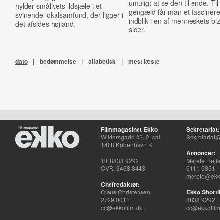
umuligt at se den til ende. Til
hylder smålivets ildsjæle i et
gengæld får man et fasciner
svinende lokalsamfund, der ligger i
indblik i en af menneskets bi
det afsides højland.
sider.
dato
|
bedømmelse
|
alfabetisk
|
mest læste
Filmmagasinet Ekko
Sekretariat:
Wildersgade 32, 2. sal
Sekretariat@
1408 København K
Annoncer:
Tlf. 8838 9292
Merete Hell
CVR. 3468 8443
6111 5851
merete@ekko
Chefredaktør:
Claus Christensen
Ekko Shortli
2729 0011
8838 9292
cc@ekkofilm.dk
cc@ekkofilm