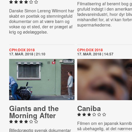
Filmatisering af berømt bog g
grufuld indsigt i den amerika
Danske Simon Lereng Wilmont har
fødevareindustri, hvor dyr bli
skabt en poetisk og stemningsfuld
mishandlet for, at vi kan forbr
dokumentar om at være barn og
supermarkederne.
vokse op et sted, der er præget af
krig og ødelæggelse.
CPH:DOX 2018
CPH:DOX 2018
17. MAR. 2018 | 21:10
17. MAR. 2018 | 14:57
Giants and the
Caniba
Morning After
Filmen om en japansk kannib
så ubehagelig, at det nærmes
Billedprægtig svensk dokumentar