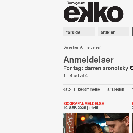
forside
artikler
Du er her:
Anmeldelser
Anmeldelser
For tag: darren aronofsky
1 - 4 ud af 4
dato
|
bedømmelse
|
alfabetisk
|
BIOGRAFANMELDELSE
10. SEP. 2025 | 14:45