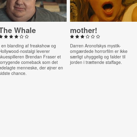
The Whale
mother!
I en blanding af freakshow og
Darren Aronofskys mystik-
Hollywood-nostalgi leverer
omgærdede horrorfilm er ikke
skuespilleren
Brendan Fraser et
særligt uhyggelig og falder til
forrygende comeback som det
jorden i trættende staffage.
ødelagte menneske, der øjner en
sidste chance.