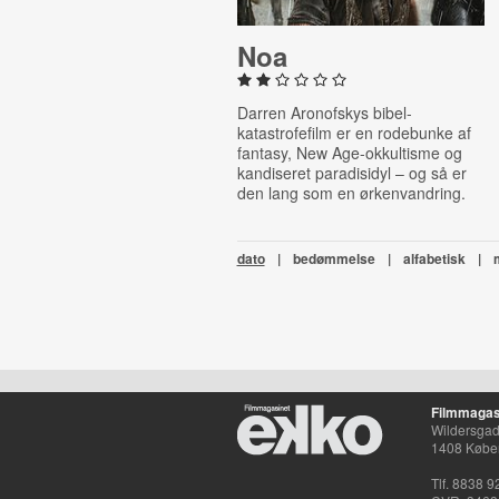
Noa
Darren Aronofskys bibel-
katastrofefilm er en rodebunke af
fantasy, New Age-okkultisme og
kandiseret paradisidyl – og så er
den lang som en ørkenvandring.
dato
|
bedømmelse
|
alfabetisk
|
Filmmagas
Wildersgade
1408 Købe
Tlf. 8838 9