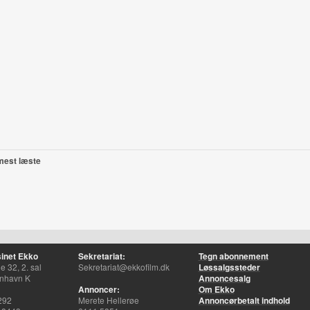
mest læste
inet Ekko
Sekretariat:
Tegn abonnement
 32, 2. sal
Sekretariat@ekkofilm.dk
Løssalgssteder
nhavn K
Annoncesalg
Annoncer:
Om Ekko
292
Merete Hellerøe
Annoncørbetalt indhold