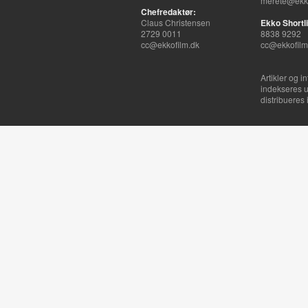
merete@ekko
Chefredaktør:
Claus Christensen
Ekko Shortli
2729 0011
8838 9292
cc@ekkofilm.dk
cc@ekkofilm
Artikler og i
indekseres u
distribueres