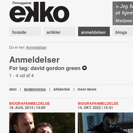
forside
artikler
anmeldelser
blogs
Du er her:
Anmeldelser
Anmeldelser
For tag: david gordon green
1 - 4 ud af 4
dato
|
bedømmelse
|
alfabetisk
|
mest læste
BIOGRAFANMELDELSE
BIOGRAFANMELDELSE
19. AUG. 2014 | 14:00
14. OKT. 2022 | 15:41