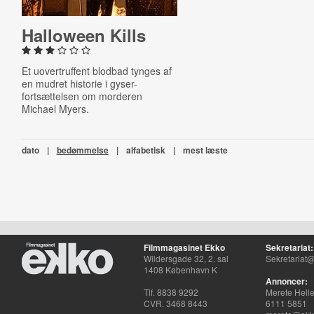
Halloween Kills
Et uovertruffent blodbad tynges af
en mudret historie i gyser-
fortsættelsen om morderen
Michael Myers.
dato
|
bedømmelse
|
alfabetisk
|
mest læste
Filmmagasinet Ekko
Sekretariat:
Wildersgade 32, 2. sal
Sekretariat@
1408 København K
Annoncer:
Tlf. 8838 9292
Merete Hell
CVR. 3468 8443
6111 5851