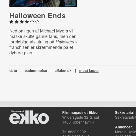
Halloween Ends
Nedtoningen af Michael Myers vil
måske skuffe gamle fans, men den
foreløbige afslutning på
Halloween
-
franchisen er skræmmende på et
dybere plan.
dato
|
bedømmelse
|
alfabetisk
|
mest læste
Filmmagasinet Ekko
Sekretariat:
Wildersgade 32, 2. sal
Sekretariat@
1408 København K
Annoncer:
Tlf. 8838 9292
Merete Hell