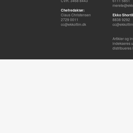
CVR. 3468 8443
6111 5851
merete@ekko
Chefredaktør:
Claus Christensen
Ekko Shortli
2729 0011
8838 9292
cc@ekkofilm.dk
cc@ekkofilm
Artikler og i
indekseres u
distribueres