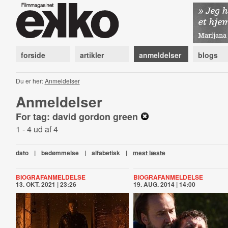
forside
artikler
anmeldelser
blogs
Du er her:
Anmeldelser
Anmeldelser
For tag: david gordon green
1 - 4 ud af 4
dato
|
bedømmelse
|
alfabetisk
|
mest læste
BIOGRAFANMELDELSE
BIOGRAFANMELDELSE
13. OKT. 2021 | 23:26
19. AUG. 2014 | 14:00